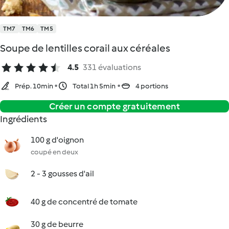
TM7
TM6
TM5
Soupe de lentilles corail aux céréales
4.5
331 évaluations
Prép. 10min
Total 1h 5min
4 portions
Créer un compte gratuitement
Ingrédients
100 g d'oignon
coupé en deux
2 - 3 gousses d'ail
40 g de concentré de tomate
30 g de beurre