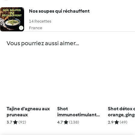
Nos soupes qui réchauffent
14 Recettes
France
Vous pourriez aussi aimer...
Tajine d'agneau aux
Shot
Shot détox c
pruneaux
immunostimulant
orange, gin
gingembre, curcuma,
3.7
(92)
4.7
(138)
2.9
(49)
miel et citron