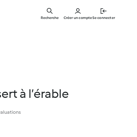
Skip
to
Recherche
Créer un compte
Se connecter
main
content
rt à l’érable
aluations