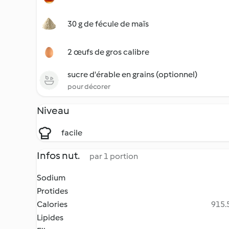
30 g de fécule de maïs
2 œufs de gros calibre
sucre d'érable en grains (optionnel)
pour décorer
Niveau
facile
Infos nut.
par 1 portion
Sodium
Protides
Calories
915.5
Lipides