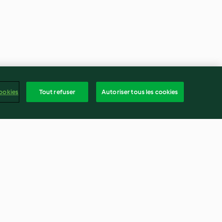
ookies
Tout refuser
Autoriser tous les cookies
 et fromage
Muffins à la banane cuits à la
vapeur
4.4
(8)