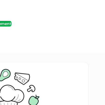
tement