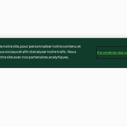
 notre site, pour personnaliser notre contenu et
ux sociaux et afin d’analyser notre trafic. Nous
Paramètres des c
re site avec nos partenaires analytiques,
 aux
Sauce barbecue aux oignons
Trempette bière
doux et à l'érable
4.2
(6)
4.0
(3)