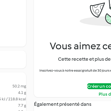
Vous aimez ce
Cette recette et plus de
Inscrivez-vous à notre essai gratuit de 30 jo
Créer un c
50.2 mg
4.1 g
Plus 
 kJ / 218.8 kcal
Également présenté dans
7.7 g