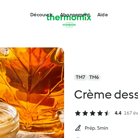
Découvrir
Abonnement
Aide
TM7
TM6
Crème desse
4.4
167 év
Prép. 5min