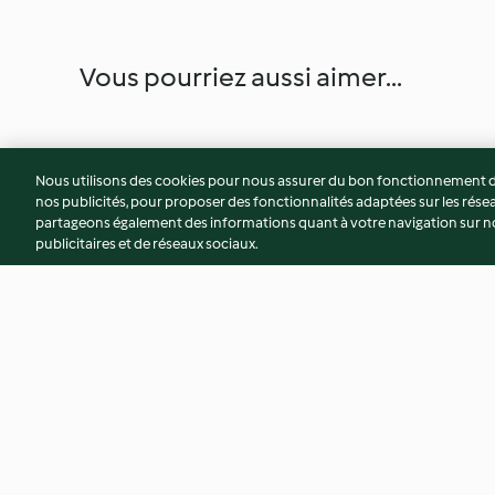
Vous pourriez aussi aimer...
Nous utilisons des cookies pour nous assurer du bon fonctionnement de
nos publicités, pour proposer des fonctionnalités adaptées sur les résea
partageons également des informations quant à votre navigation sur not
publicitaires et de réseaux sociaux.
Biscuits d'avoine au beurre
Dinde farcie, sauce
d'amande
canneberges
3.5
(2)
5.0
(1)