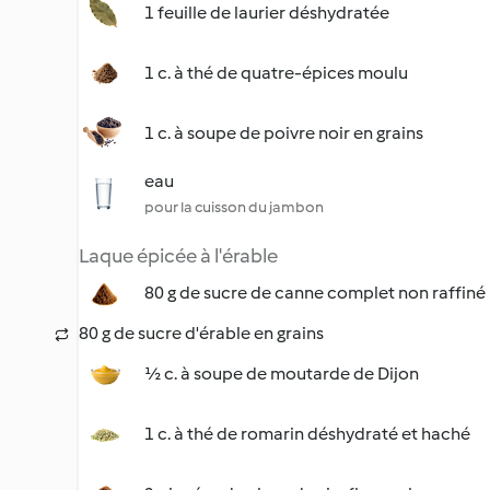
1 feuille de laurier déshydratée
1 c. à thé de quatre-épices moulu
1 c. à soupe de poivre noir en grains
eau
pour la cuisson du jambon
Laque épicée à l'érable
80 g de sucre de canne complet non raffiné
80 g de sucre d'érable en grains
½ c. à soupe de moutarde de Dijon
1 c. à thé de romarin déshydraté et haché