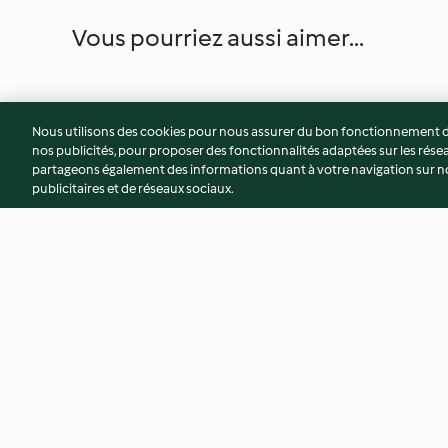
Vous pourriez aussi aimer...
Nous utilisons des cookies pour nous assurer du bon fonctionnement de
nos publicités, pour proposer des fonctionnalités adaptées sur les résea
partageons également des informations quant à votre navigation sur not
publicitaires et de réseaux sociaux.
Camembert aux canneberges
Bol Buddha avec p
et aux amandes
4.3
(6)
5.0
(3)