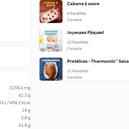
Cabane à sucre
6 Recettes
Canada
Joyeuses Pâques!
13 Recettes
Canada
Protéines - Thermomix® Sens
11 Recettes
Canada
2138.4 mg
41.3 g
 kJ / 498.2 kcal
18 g
5.8 g
41.8 g