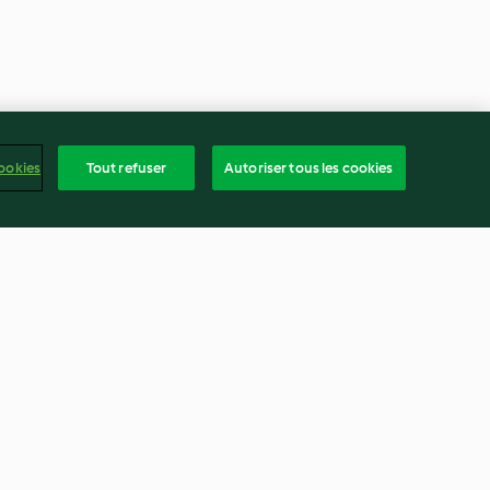
ookies
Tout refuser
Autoriser tous les cookies
ère
Soupe aux petits pois, saumon
au citron, brocolis et patates
3.9
(11)