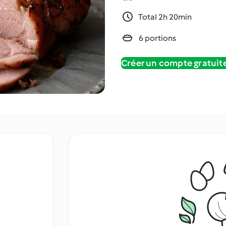
Total 2h 20min
6 portions
Créer un compte gratui