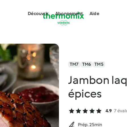
Découvrir
Abonnement
Aide
TM7
TM6
TM5
Jambon laqu
épices
4.9
7 éval
Prép. 25min