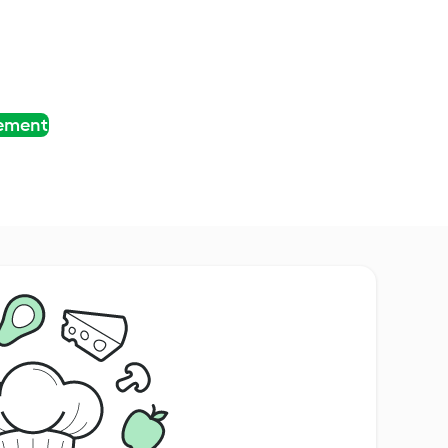
tement