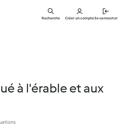
Skip
to
Recherche
Créer un compte
Se connecter
main
content
é à l'érable et aux
uations