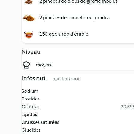
2 pincées de clous de girofle moulus
2 pincées de cannelle en poudre
150 g de sirop d'érable
Niveau
moyen
Infos nut.
par 1 portion
Sodium
Protides
Calories
2093.8
Lipides
Graisses saturées
Glucides