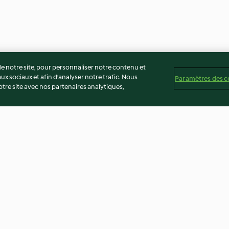
 notre site, pour personnaliser notre contenu et
ux sociaux et afin d’analyser notre trafic. Nous
Paramètres des c
re site avec nos partenaires analytiques,
oulet (TM6)
Salade de fraises avec
Marinade à la bi
vinaigrette au xérès caramélisé
5.0
(7)
5.0
(5)