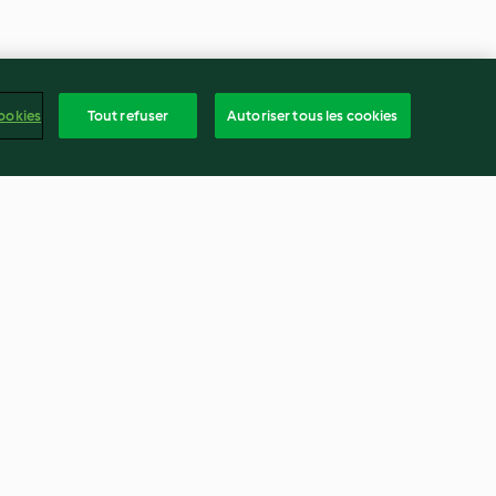
ookies
Tout refuser
Autoriser tous les cookies
Jambon laqué à l'érable et aux
épices
4.9
(7)