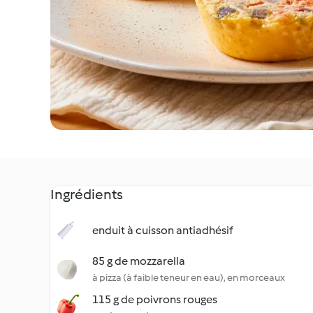
Ingrédients
enduit à cuisson antiadhésif
85 g de mozzarella
à pizza (à faible teneur en eau), en morceaux
115 g de poivrons rouges