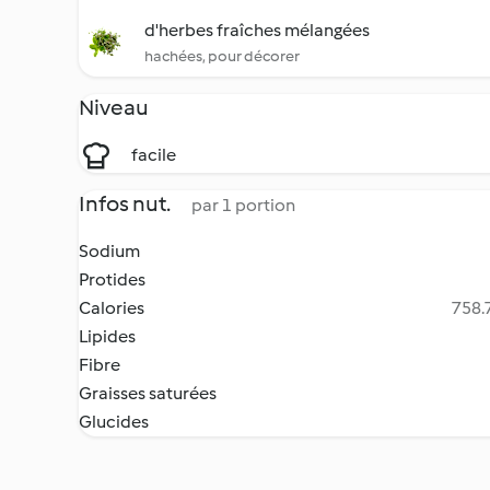
d'herbes fraîches mélangées
hachées, pour décorer
Niveau
facile
Infos nut.
par 1 portion
Sodium
Protides
Calories
758.7
Lipides
Fibre
Graisses saturées
Glucides