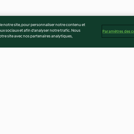
 notre site, pour personnaliser notre contenu et
ux sociaux et afin d’analyser notre trafic. Nous
Paramètres des c
re site avec nos partenaires analytiques,
vec
Assaisonnement pour fajitas
Jalapenos farcis
s caramélisé
5.0
(3)
4.8
(4)