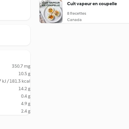
Cuit vapeur en coupelle
8 Recettes
Canada
350.7 mg
10.5 g
 kJ / 181.3 kcal
14.2 g
0.4 g
4.9 g
2.4 g