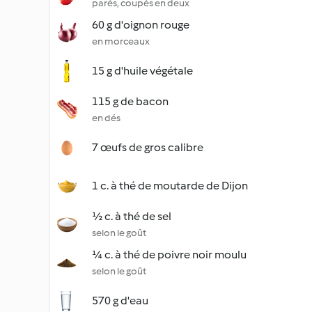
parés, coupés en deux
60 g d'oignon rouge
en morceaux
15 g d'huile végétale
115 g de bacon
en dés
7 œufs de gros calibre
1 c. à thé de moutarde de Dijon
½ c. à thé de sel
selon le goût
¼ c. à thé de poivre noir moulu
selon le goût
570 g d'eau