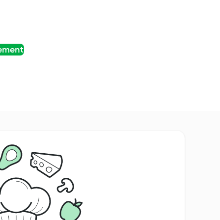
tement