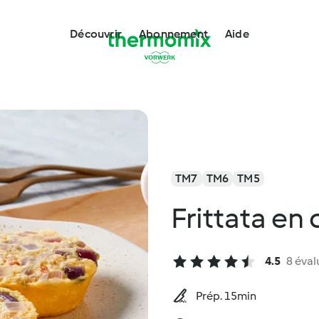
Découvrir
Abonnement
Aide
TM7
TM6
TM5
Frittata en 
4.5
8 éval
Prép. 15min