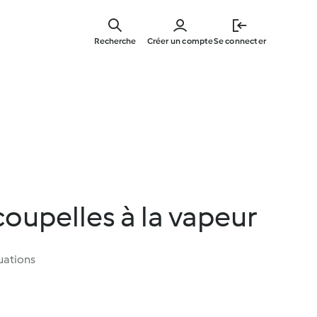
Skip
to
Recherche
Créer un compte
Se connecter
main
content
coupelles à la vapeur
uations