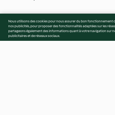
Nous utilisons des cookies pour nous assurer du bon fonctionnement de
nos publicités, pour proposer des fonctionnalités adaptées sur les résea
partageons également des informations quant à votre navigation sur not
publicitaires et de réseaux sociaux.
Camembert aux canneberges
Salade de fraises a
et aux amandes
vinaigrette au xérè
4.3
(6)
5.0
(7)
© Copyright 2026