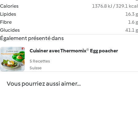
Calories
1376.8 kJ / 329.1 kcal
Lipides
16.3 g
Fibre
1.6 g
Glucides
41.1 g
Également présenté dans
Cuisiner avec Thermomix® Egg poacher
5 Recettes
Suisse
Vous pourriez aussi aimer...