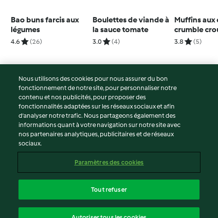
Bao buns farcis aux
Boulettes de viande à
Muffins aux 
légumes
la sauce tomate
crumble crou
4.6
(26)
3.0
(4)
3.8
(5)
Nous utilisons des cookies pour nous assurer du bon
fonctionnement de notre site, pour personnaliser notre
© Copyright 2026
contenu et nos publicités, pour proposer des
fonctionnalités adaptées sur les réseaux sociaux et afin
Conditions d'utilisation
d’analyser notre trafic. Nous partageons également des
Politique de confidentialité
informations quant à votre navigation sur notre site avec
Non-responsabilité
nos partenaires analytiques, publicitaires et de réseaux
sociaux.
Mentions légales
Cookies
Paramètres des cookies
Contenu du rapport
Résilier le contrat
Tout refuser
Déclaration d'accessibilité
français
Autoriser tous les cookies