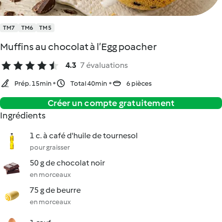
TM7
TM6
TM5
Muffins au chocolat à l’Egg poacher
4.3
7 évaluations
Prép. 15min
Total 40min
6 pièces
Créer un compte gratuitement
Ingrédients
1 c. à café d'huile de tournesol
pour graisser
50 g de chocolat noir
en morceaux
75 g de beurre
en morceaux