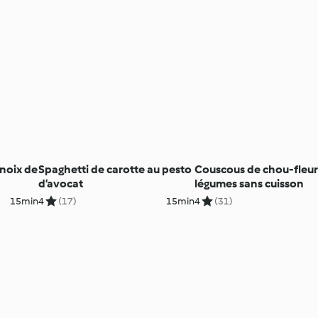
noix de
Spaghetti de carotte au pesto
Couscous de chou-fleur
d’avocat
légumes sans cuisson
15min
4
(17)
15min
4
(31)