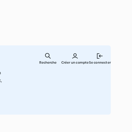
Skip
to
Recherche
Créer un compte
Se connecter
main
content
n
,