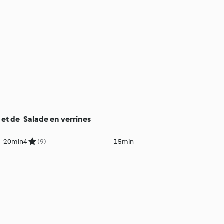
 et de
Salade en verrines
20min
4
(9)
15min