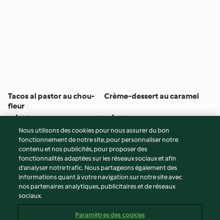
Tacos al pastor au chou-
Crème-dessert au caramel
fleur
5
(4)
1h 10min
3
(4)
3h
Nous utilisons des cookies pour nous assurer du bon
fonctionnement de notre site, pour personnaliser notre
© Copyright 2026
contenu et nos publicités, pour proposer des
fonctionnalités adaptées sur les réseaux sociaux et afin
Conditions d'utilisation
d’analyser notre trafic. Nous partageons également des
Politique de confidentialité
informations quant à votre navigation sur notre site avec
Non-responsabilité
nos partenaires analytiques, publicitaires et de réseaux
sociaux.
Mentions légales
Cookies
Paramètres des cookies