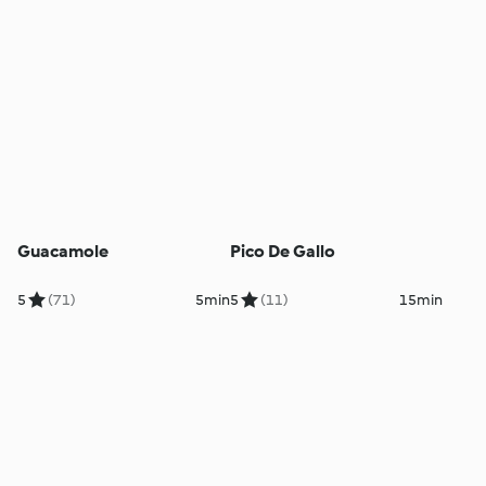
Guacamole
Pico De Gallo
5
(71)
5min
5
(11)
15min