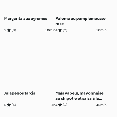
Margarita aux agrumes
Paloma au pamplemousse
rose
5
(8)
10min
4
(2)
10min
Jalapenos farcis
Maïs vapeur, mayonnaise
au chipotle et salsa à la
coriandre
5
(4)
1h
4
(3)
45min