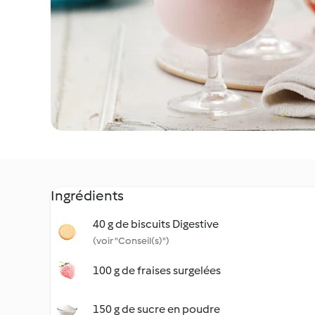
Ingrédients
40 g de biscuits Digestive
(voir "Conseil(s)")
100 g de fraises surgelées
150 g de sucre en poudre