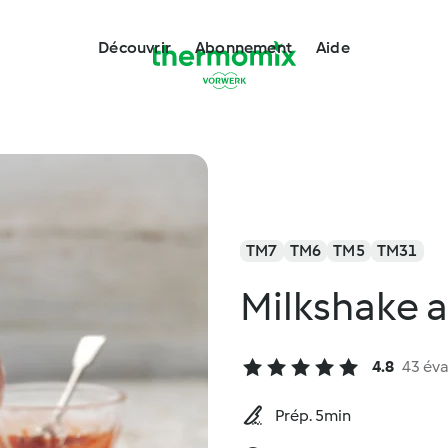
Découvrir
Abonnement
Aide
TM7
TM6
TM5
TM31
Milkshake a
4.8
43 éva
Prép. 5min