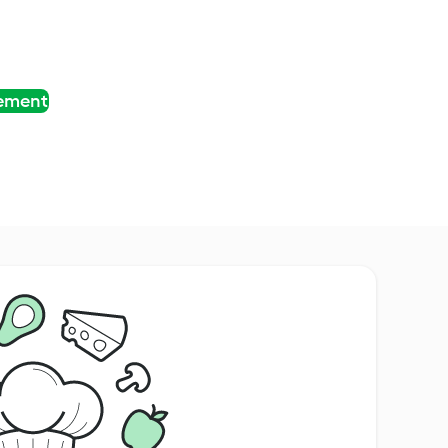
tement