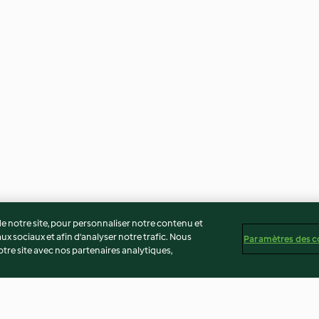
 notre site, pour personnaliser notre contenu et
ux sociaux et afin d’analyser notre trafic. Nous
Paramètres des c
re site avec nos partenaires analytiques,