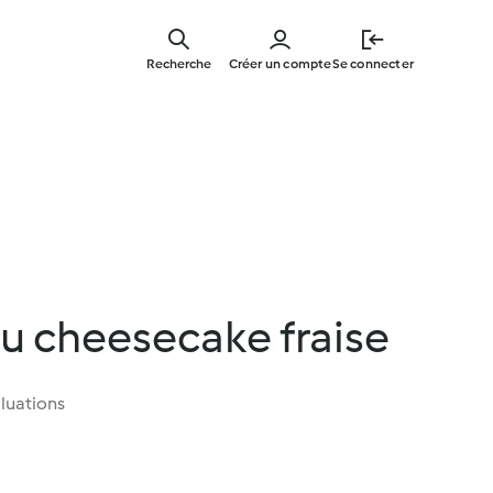
Skip
to
Recherche
Créer un compte
Se connecter
main
content
u cheesecake fraise
luations