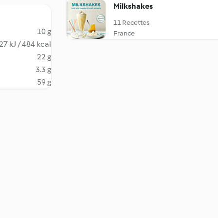
Milkshakes
11 Recettes
10 g
France
27 kJ / 484 kcal
22 g
3.3 g
59 g