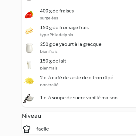
400 g de fraises
surgelées
150 g de fromage frais
type Philadelphia
250 g de yaourt à la grecque
bien frais
150 g de lait
bien frais
2 c. à café de zeste de citron râpé
non traité
1 c. à soupe de sucre vanillé maison
Niveau
facile