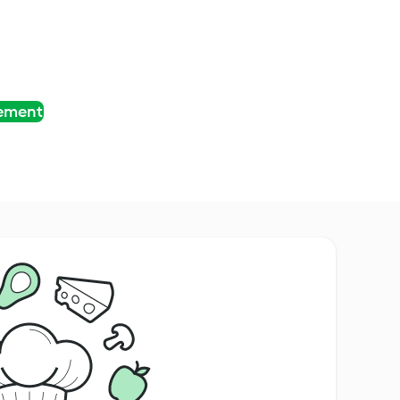
tement