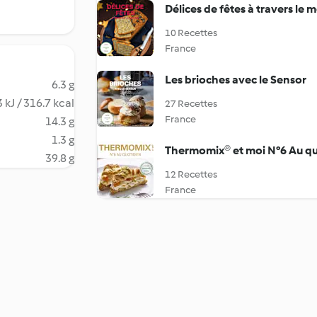
Délices de fêtes à travers le
10 Recettes
France
Les brioches avec le Sensor
6.3 g
 kJ / 316.7 kcal
27 Recettes
France
14.3 g
1.3 g
Thermomix® et moi N°6 Au qu
39.8 g
12 Recettes
France