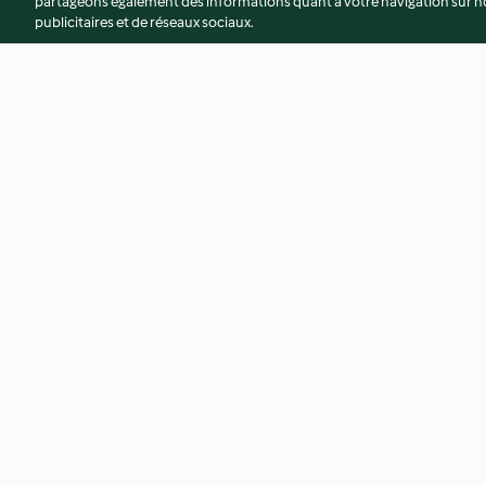
partageons également des informations quant à votre navigation sur not
publicitaires et de réseaux sociaux.
Bredele
Gâteau aux pêches
4.3
(15)
3.7
(81)
© Copyright 2026
Conditions d'utilisation
Politique de confidentiali
Déclaration d'accessibilité