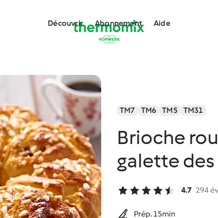
Découvrir
Abonnement
Aide
TM7
TM6
TM5
TM31
Brioche ro
galette des
4.7
294 év
Prép. 15min