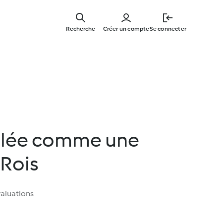
Skip
to
Recherche
Créer un compte
Se connecter
main
content
ulée comme une
 Rois
aluations