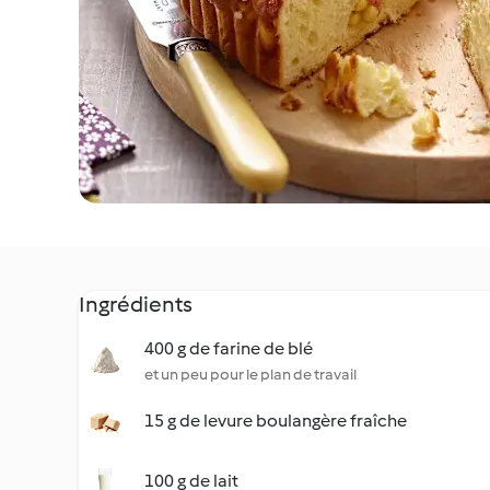
Ingrédients
400 g de farine de blé
et un peu pour le plan de travail
15 g de levure boulangère fraîche
100 g de lait