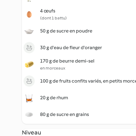
4 œufs
(dont 1 battu)
50 g de sucre en poudre
30 g d'eau de fleur d'oranger
170 g de beurre demi-sel
en morceaux
100 g de fruits confits variés, en petits mor
20 g de rhum
80 g de sucre en grains
Niveau