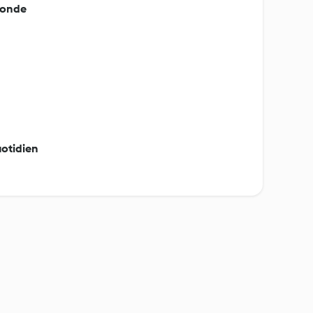
 monde
otidien