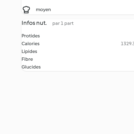
moyen
Infos nut.
par 1 part
Protides
Calories
1329.3
Lipides
Fibre
Glucides