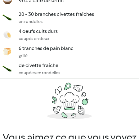
½ c. à café de sel fin
20 - 30 branches civettes fraîches
en rondelles
4 oeufs cuits durs
coupés en deux
6 tranches de pain blanc
grillé
de civette fraîche
coupées en rondelles
Vous aimez ce que vous voyez