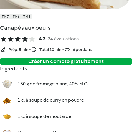
TM7
TM6
TM5
Canapés aux oeufs
4.2
24 évaluations
Prép. 5min
Total 10min
6 portions
Créer un compte gratuitement
Ingrédients
150 g de fromage blanc, 40% M.G.
1 c. à soupe de curry en poudre
1 c. à soupe de moutarde