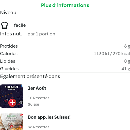
Plus d’informations
Niveau
facile
Infos nut.
par 1 portion
Protides
6 g
Calories
1130 kJ / 270 kcal
Lipides
8 g
Glucides
41 g
Également présenté dans
1er Août
10 Recettes
Suisse
Bon app, les Suisses!
96 Recettes