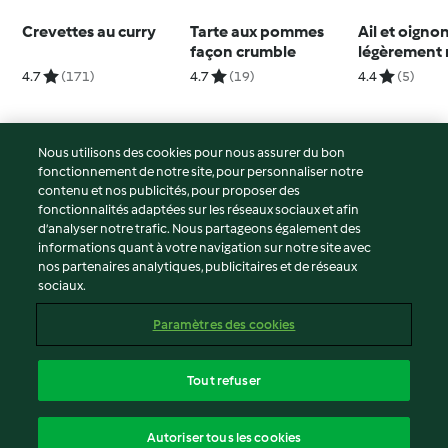
Crevettes au curry
Tarte aux pommes
Ail et oigno
façon crumble
légèrement r
(200 g)
4.7
(171)
4.7
(19)
4.4
(5)
Nous utilisons des cookies pour nous assurer du bon
fonctionnement de notre site, pour personnaliser notre
© Copyright 2026
contenu et nos publicités, pour proposer des
fonctionnalités adaptées sur les réseaux sociaux et afin
Conditions d'utilisation
d’analyser notre trafic. Nous partageons également des
Politique de confidentialité
informations quant à votre navigation sur notre site avec
Non-responsabilité
nos partenaires analytiques, publicitaires et de réseaux
sociaux.
Mentions légales
Cookies
Paramètres des cookies
Contenu du rapport
Résilier le contrat
Tout refuser
Déclaration d'accessibilité
français
Autoriser tous les cookies