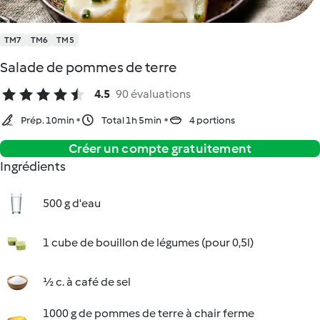
TM7
TM6
TM5
Salade de pommes de terre
4.5
90 évaluations
Prép. 10min
Total 1h 5min
4 portions
Créer un compte gratuitement
Ingrédients
500 g d'eau
1 cube de bouillon de légumes (pour 0,5l)
½ c. à café de sel
1000 g de pommes de terre à chair ferme