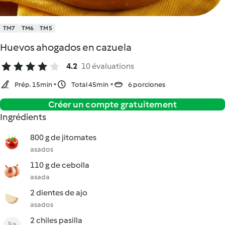
TM7
TM6
TM5
Huevos ahogados en cazuela
4.2
10 évaluations
Prép. 15min
Total 45min
6 porciones
Créer un compte gratuitement
Ingrédients
800 g de jitomates
asados
110 g de cebolla
asada
2 dientes de ajo
asados
2 chiles pasilla