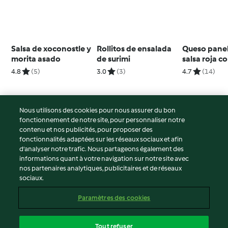
Salsa de xoconostle y
Rollitos de ensalada
Queso pane
morita asado
de surimi
salsa roja c
nopales
4.8
(5)
3.0
(3)
4.7
(14)
Nous utilisons des cookies pour nous assurer du bon
fonctionnement de notre site, pour personnaliser notre
© Copyright 2026
contenu et nos publicités, pour proposer des
fonctionnalités adaptées sur les réseaux sociaux et afin
Conditions d'utilisation
d’analyser notre trafic. Nous partageons également des
Politique de confidentialité
informations quant à votre navigation sur notre site avec
Non-responsabilité
nos partenaires analytiques, publicitaires et de réseaux
sociaux.
Mentions légales
Cookies
Paramètres des cookies
Contenu du rapport
Résilier le contrat
Tout refuser