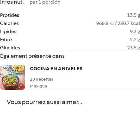
Infos nut.
par 1 porción
Protides
13.5 g
Calories
968.8 kJ / 230.7 kcal
Lipides
9.3 g
Fibre
2.2 g
Glucides
23.5 g
Également présenté dans
COCINA EN 4 NIVELES
10 Recettes
Mexique
Vous pourriez aussi aimer...