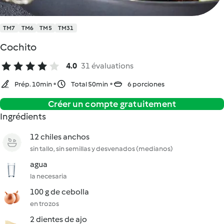
TM7
TM6
TM5
TM31
Cochito
4.0
31 évaluations
Prép. 10min
Total 50min
6 porciones
Créer un compte gratuitement
Ingrédients
12 chiles anchos
sin tallo, sin semillas y desvenados (medianos)
agua
la necesaria
100 g de cebolla
en trozos
2 dientes de ajo