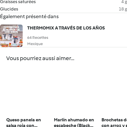
Graisses saturées
4 g
Glucides
18 g
Également présenté dans
THERMOMIX A TRAVÉS DE LOS AÑOS
64 Recettes
Mexique
Vous pourriez aussi aimer...
Queso panela en
Marlín ahumado en
Brochetas d
salsa roja con
escabeche (Black
con arroz y 