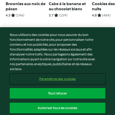
Brownies aux noix de
Cake à la banane et
Cookies des
pécan
au chocolat blanc
nuits
4.3
(196)
3.7
(159)
4.8
(484)
Nous utilisons des cookies pour nous assurer du bon
fonctionnement de notre site, pour personnaliser notre
© Copyright 2026
contenu et nos publicités, pour proposer des
fonctionnalités adaptées sur les réseaux sociaux et afin
Conditions d'utilisation
d’analyser notre trafic. Nous partageons également des
Politique de confidentialité
informations quant à votre navigation sur notre site avec
Non-responsabilité
nos partenaires analytiques, publicitaires et de réseaux
sociaux.
Mentions légales
Cookies
Paramètres des cookies
Contenu du rapport
Résilier le contrat
Tout refuser
Déclaration d'accessibilité
français
Autoriser tous les cookies