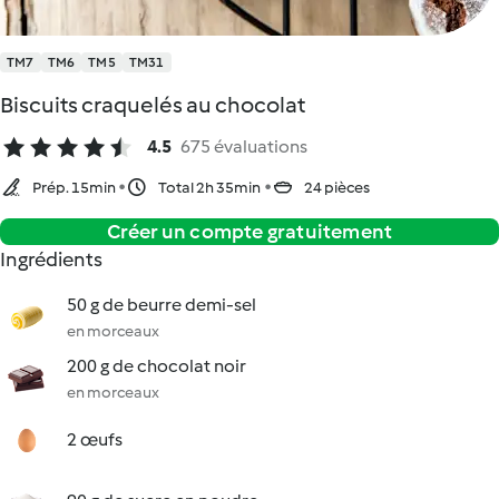
TM7
TM6
TM5
TM31
Biscuits craquelés au chocolat
4.5
675 évaluations
Prép. 15min
Total 2h 35min
24 pièces
Créer un compte gratuitement
Ingrédients
50 g de beurre demi-sel
en morceaux
200 g de chocolat noir
en morceaux
2 œufs