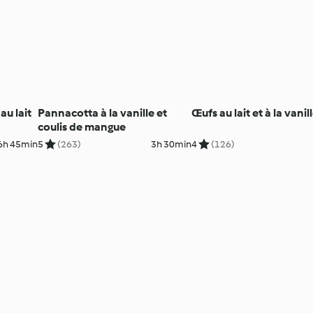
au lait
Pannacotta à la vanille et
Œufs au lait et à la vanil
coulis de mangue
6h 45min
5
(263)
3h 30min
4
(126)