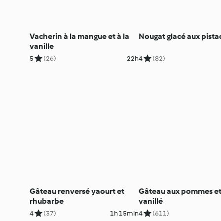
Vacherin à la mangue et à la
Nougat glacé aux pista
vanille
5
(26)
22h
4
(82)
Gâteau renversé yaourt et
Gâteau aux pommes et
rhubarbe
vanillé
4
(37)
1h 15min
4
(611)