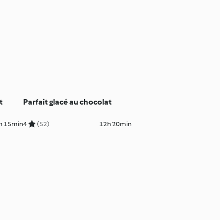
t
Parfait glacé au chocolat
h 15min
4
(52)
12h 20min