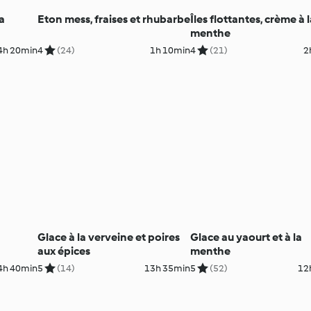
a
Eton mess, fraises et rhubarbe
Îles flottantes, crème à 
menthe
4h 20min
4
(24)
1h 10min
4
(21)
2
Glace à la verveine et poires
Glace au yaourt et à la
aux épices
menthe
4h 40min
5
(14)
13h 35min
5
(52)
12