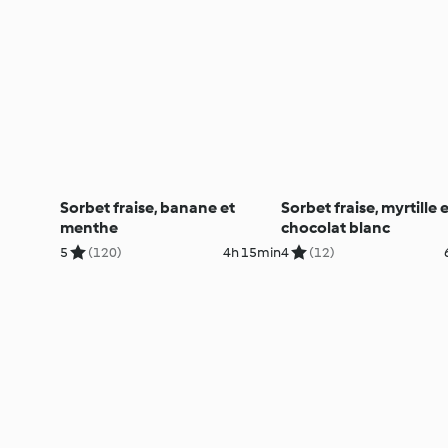
Sorbet fraise, banane et
Sorbet fraise, myrtille 
menthe
chocolat blanc
5
(120)
4h 15min
4
(12)