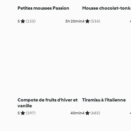
Petites mousses Passion
Mousse chocolat-tonk
5
(133)
3h 20min
4
(534)
Compote de fruits d'hiver et
Tiramisu à l'italienne
vanille
5
(297)
40min
4
(683)