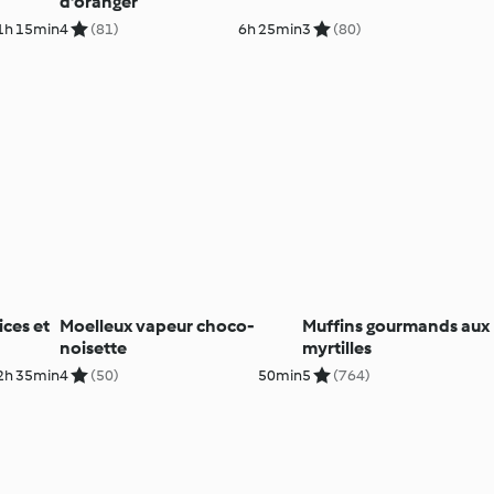
d'oranger
1h 15min
4
(81)
6h 25min
3
(80)
ices et
Moelleux vapeur choco-
Muffins gourmands aux
noisette
myrtilles
2h 35min
4
(50)
50min
5
(764)