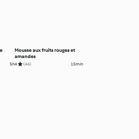
le
Mousse aux fruits rouges et
amandes
5h
4
(46)
15min