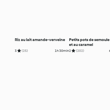
Riz au lait amande-verveine
Petits pots de semoule 
et au caramel
3
(25)
1h 30min
2
(202)