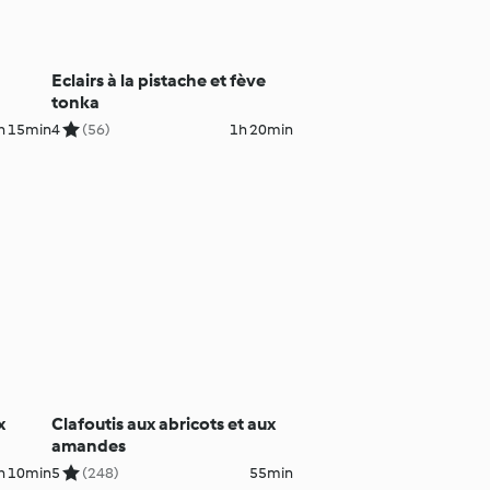
Eclairs à la pistache et fève
tonka
h 15min
4
(56)
1h 20min
x
Clafoutis aux abricots et aux
amandes
h 10min
5
(248)
55min