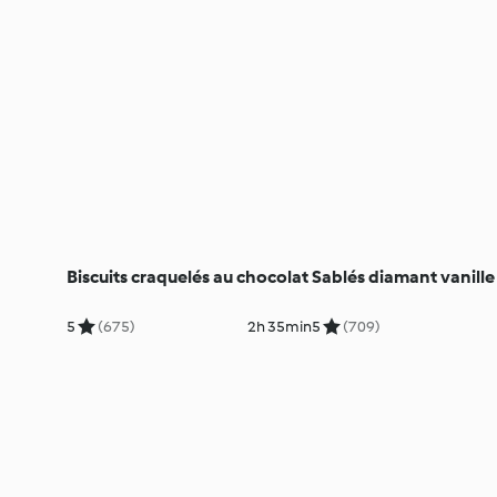
Biscuits craquelés au chocolat
Sablés diamant vanille
5
(675)
2h 35min
5
(709)