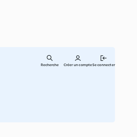
Skip
to
Recherche
Créer un compte
Se connecter
main
content