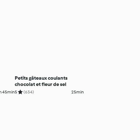
Petits gâteaux coulants
chocolat et fleur de sel
h 45min
5
(634)
25min