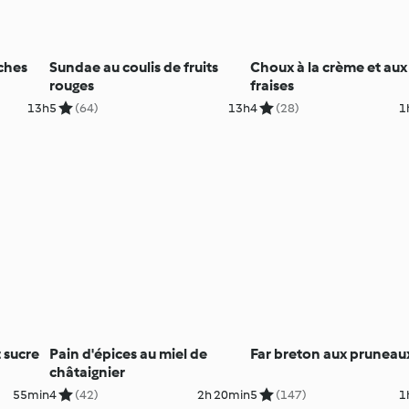
ches
Sundae au coulis de fruits
Choux à la crème et aux
rouges
fraises
13h
5
(64)
13h
4
(28)
1
 sucre
Pain d'épices au miel de
Far breton aux pruneau
châtaignier
55min
4
(42)
2h 20min
5
(147)
1