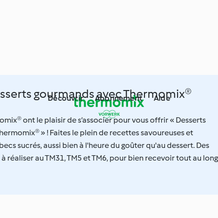
esserts gourmands avec Thermomix®
Découvrir
Abonnement
Aide
mix® ont le plaisir de s’associer pour vous offrir « Desserts
rmomix® » ! Faites le plein de recettes savoureuses et
becs sucrés, aussi bien à l'heure du goûter qu'au dessert. Des
 réaliser au TM31, TM5 et TM6, pour bien recevoir tout au long