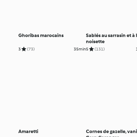
Ghoribas marocains
Sablés au sarrasin et à 
noisette
3
(73)
35min
5
(131)
Amaretti
Cornes de gazelle, vanil