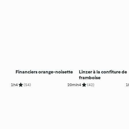
Financiers orange-noisette
Linzer à la confiture de
framboise
1h
4
(54)
20min
4
(42)
1