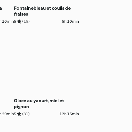
la
Fontainebleau et coulis de
fraises
h 10min
5
(15)
5h 10min
Glace au yaourt, miel et
pignon
h 20min
5
(81)
12h 15min