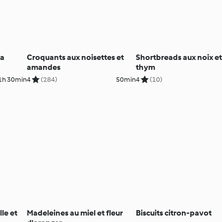
la
Croquants aux noisettes et
Shortbreads aux noix et
amandes
thym
1h 30min
4
(284)
50min
4
(10)
le et
Madeleines au miel et fleur
Biscuits citron-pavot