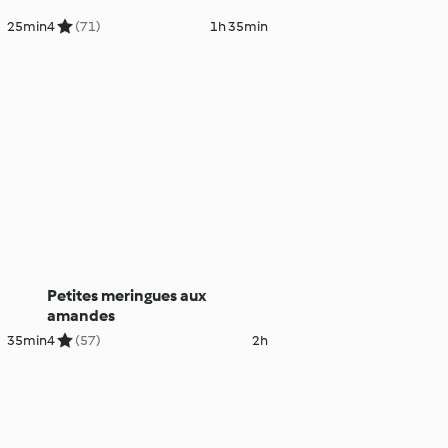
25min
4
(71)
1h 35min
Petites meringues aux
amandes
35min
4
(57)
2h