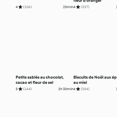
fleur d'oranger
4
(106)
25min
4
(337)
Petits sablés au chocolat,
Biscuits de Noël aux ép
cacao et fleur de sel
au miel
5
(144)
2h 30min
4
(304)