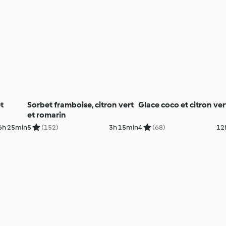
et
Sorbet framboise, citron vert
Glace coco et citron ver
et romarin
6h 25min
5
(152)
3h 15min
4
(68)
12