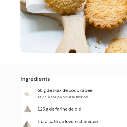
Ingrédients
60 g de noix de coco râpée
et 2 c. à soupe pour la finition
125 g de farine de blé
1 c. à café de levure chimique