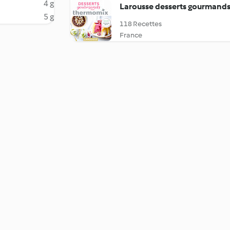
4 g
Larousse desserts gourmand
5 g
118 Recettes
France