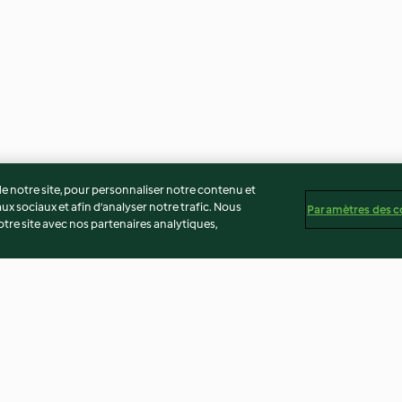
 notre site, pour personnaliser notre contenu et
ux sociaux et afin d’analyser notre trafic. Nous
Paramètres des c
re site avec nos partenaires analytiques,
et fleur
Pudding aux poires et chocolat
Sorbet pomme-c
breton, sirop au