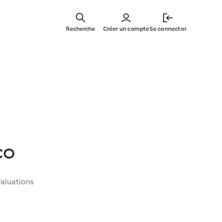
Skip
to
Recherche
Créer un compte
Se connecter
main
content
co
aluations