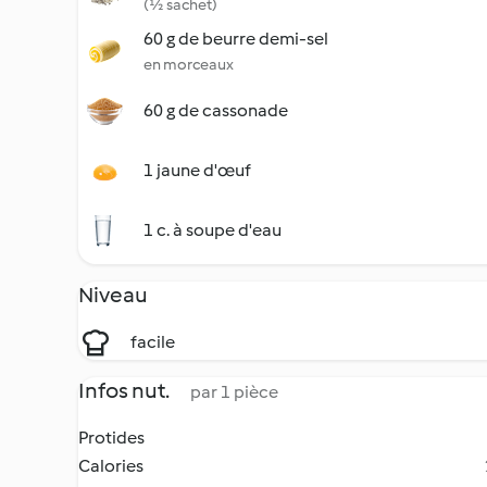
(½ sachet)
60 g de beurre demi-sel
en morceaux
60 g de cassonade
1 jaune d'œuf
1 c. à soupe d'eau
Niveau
facile
Infos nut.
par 1 pièce
Protides
Calories