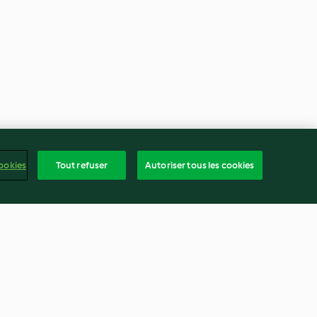
ookies
Tout refuser
Autoriser tous les cookies
idre, sablé
Gâteau aux amandes et à la
 miel et crème
mandarine