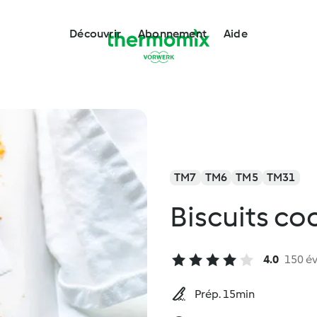
Découvrir
Abonnement
Aide
TM7
TM6
TM5
TM31
Biscuits co
4.0
150 év
Prép. 15min