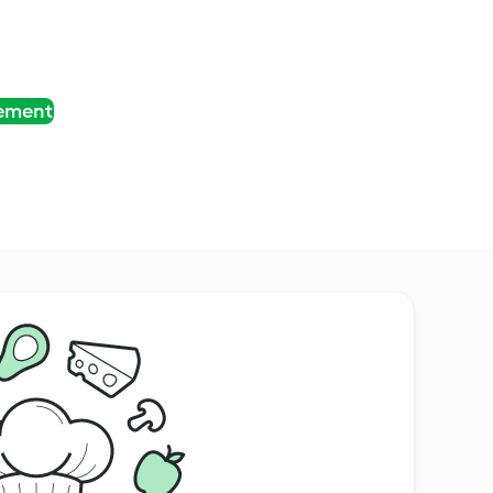
tement