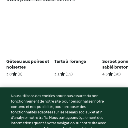
Gâteau aux poires et
Tarte à l’orange
Sorbet pom
noisettes
sablé breton
miel et crè
3.0
(8)
3.1
(15)
4.5
(30)
chantilly
Nous utilisons des cookies pour nous assurer du bon
fonctionnement de notre site, pour personnaliser notre
© Copyright 2026
contenu et nos publicités, pour proposer des
fonctionnalités adaptées sur les réseaux sociaux et afin
Conditions d'utilisation
d’analyser notre trafic. Nous partageons également des
Politique de confidentialité
informations quant à votre navigation sur notre site avec