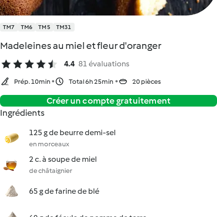
TM7
TM6
TM5
TM31
Madeleines au miel et fleur d'oranger
4.4
81 évaluations
Prép. 10min
Total 6h 25min
20 pièces
Créer un compte gratuitement
Ingrédients
125 g de beurre demi-sel
en morceaux
2 c. à soupe de miel
de châtaignier
65 g de farine de blé