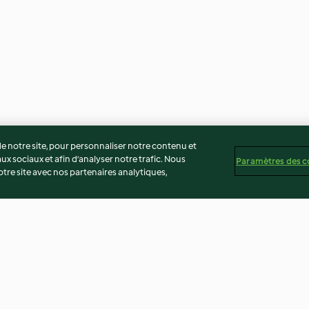
 notre site, pour personnaliser notre contenu et
ux sociaux et afin d’analyser notre trafic. Nous
Paramètres des c
re site avec nos partenaires analytiques,
rème à la
Shortbread caramel au beurre
Aumônière de c
salé
banane, sauce c