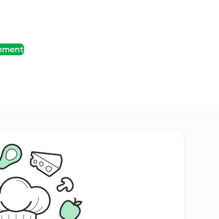
tement