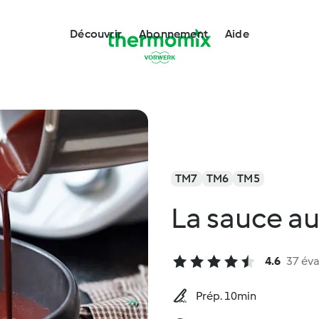
Découvrir
Abonnement
Aide
TM7
TM6
TM5
La sauce au
4.6
37 éva
Prép. 10min