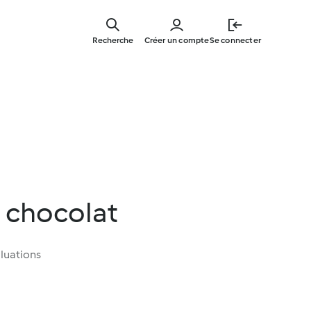
Skip
to
Recherche
Créer un compte
Se connecter
main
content
 chocolat
luations