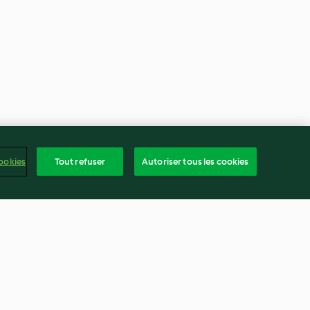
ookies
Tout refuser
Autoriser tous les cookies
rêpe poire-
Glace à l'italienne à la pêche
hocolat