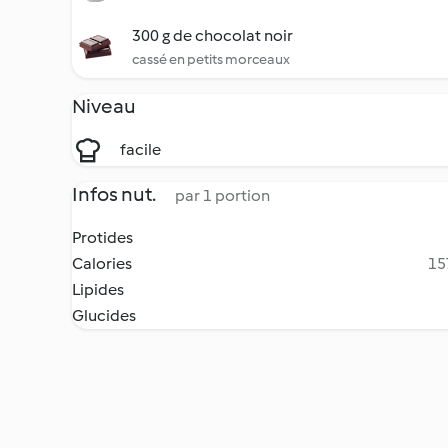
300 g de chocolat noir
cassé en petits morceaux
Niveau
facile
Infos nut.
par 1 portion
Protides
Calories
15
Lipides
Glucides