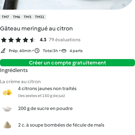
TM7
TM6
TM5
TM31
Gâteau meringué au citron
4.3
79 évaluations
Prép. 40min
Total 3h
4 parts
Créer un compte gratuitement
Ingrédients
La crème au citron
4 citrons jaunes non traités
(les zestes et 150 g de jus)
200 g de sucre en poudre
2 c. à soupe bombées de fécule de maïs