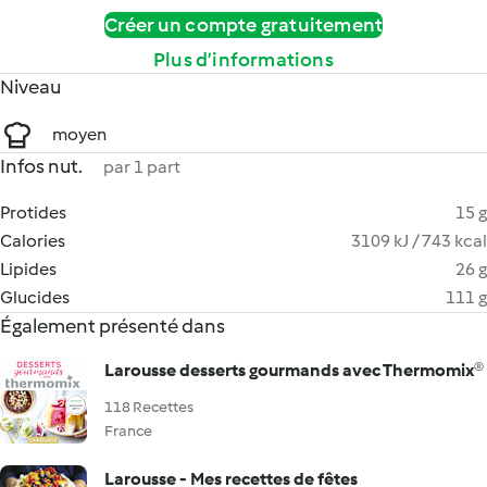
Créer un compte gratuitement
Plus d’informations
Niveau
moyen
Infos nut.
par 1 part
Protides
15 g
Calories
3109 kJ / 743 kcal
Lipides
26 g
Glucides
111 g
Également présenté dans
Larousse desserts gourmands avec Thermomix®
118 Recettes
France
Larousse - Mes recettes de fêtes