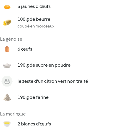
3 jaunes d'œufs
100 g de beurre
coupé en morceaux
La génoise
6 œufs
190 g de sucre en poudre
le zeste d'un citron vert non traité
190 g de farine
La meringue
2 blancs d'œufs