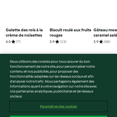
Galette des rois à la
Biscuit roulé aux fruits
Gâteau moel
crème de noisettes
rouges
caramel sal
4.0
(7)
3.9
(13)
3.9
(88)
Nous utilisons des cookies pour nous assurer du bon
fonctionnement de notre site, pour personnaliser notre
© Copyright 2026
contenu et nos publicités, pour proposer des
fonctionnalités adaptées sur les réseaux sociaux et afin
Conditions d'utilisation
d’analyser notre trafic. Nous partageons également des
Politique de confidentialité
informations quant à votre navigation sur notre site avec
Non-responsabilité
nos partenaires analytiques, publicitaires et de réseaux
sociaux.
Mentions légales
Cookies
Paramètres des cookies
Contenu du rapport