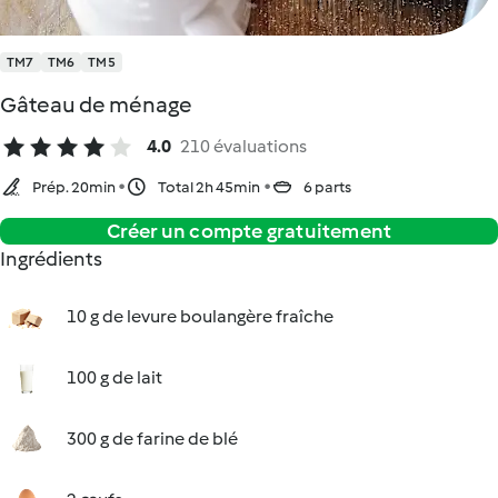
TM7
TM6
TM5
Gâteau de ménage
4.0
210 évaluations
Prép. 20min
Total 2h 45min
6 parts
Créer un compte gratuitement
Ingrédients
10 g de levure boulangère fraîche
100 g de lait
300 g de farine de blé