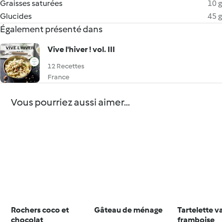
Graisses saturées
10 g
Glucides
45 g
Également présenté dans
Vive l'hiver ! vol. III
12 Recettes
France
Vous pourriez aussi aimer...
Rochers coco et
Gâteau de ménage
Tartelette v
chocolat
framboise