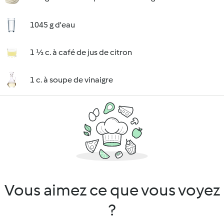
1045 g d'eau
1 ½ c. à café de jus de citron
1 c. à soupe de vinaigre
Vous aimez ce que vous voyez
?