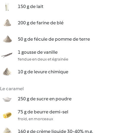
150 g de lait
200 g de farine de blé
50 g de fécule de pomme de terre
1 gousse de vanille
fendue en deux et égrainée
10 g de levure chimique
Le caramel
250 g de sucre en poudre
75 g de beurre demi-sel
froid, en morceaux
160 g de crème liquide 30-40% m.g.