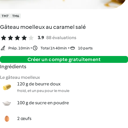
TM7
TM6
Gâteau moelleux au caramel salé
3.9
88 évaluations
Prép. 10min
Total 1h 40min
10 parts
Créer un compte gratuitement
Ingrédients
Le gâteau moelleux
120 g de beurre doux
froid, et un peu pour le moule
100 g de sucre en poudre
2 œufs