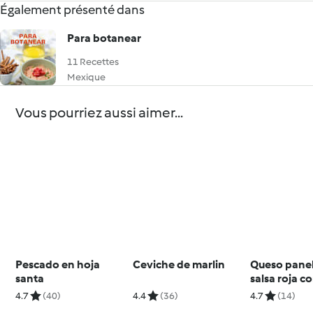
Également présenté dans
Para botanear
11 Recettes
Mexique
Vous pourriez aussi aimer...
Pescado en hoja
Ceviche de marlin
Queso pane
santa
salsa roja c
nopales
4.7
(40)
4.4
(36)
4.7
(14)