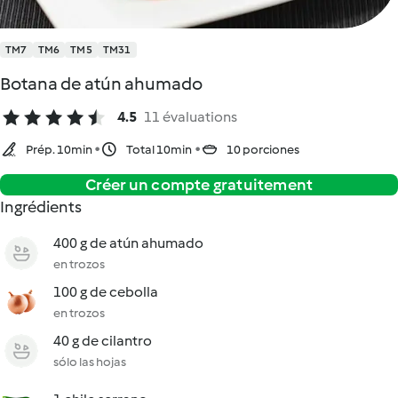
TM7
TM6
TM5
TM31
Botana de atún ahumado
4.5
11 évaluations
Prép. 10min
Total 10min
10 porciones
Créer un compte gratuitement
Ingrédients
400 g de atún ahumado
en trozos
100 g de cebolla
en trozos
40 g de cilantro
sólo las hojas