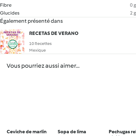
Fibre
0 g
Glucides
2 g
Également présenté dans
RECETAS DE VERANO
10 Recettes
Mexique
Vous pourriez aussi aimer...
Ceviche de marlin
Sopa de lima
Pechugas re