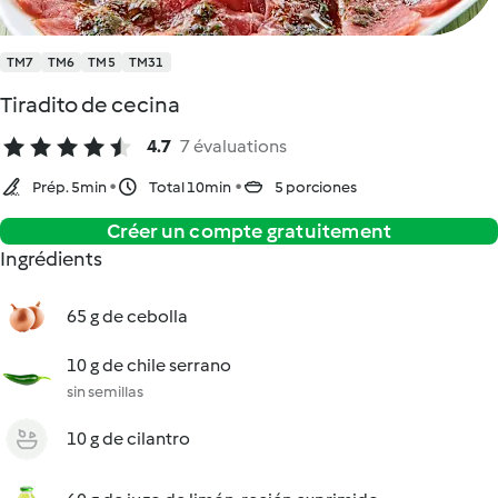
TM7
TM6
TM5
TM31
Tiradito de cecina
4.7
7 évaluations
Prép. 5min
Total 10min
5 porciones
Créer un compte gratuitement
Ingrédients
65 g de cebolla
10 g de chile serrano
sin semillas
10 g de cilantro