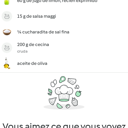
60 g de jugo de limón, recién exprimido
15 g de salsa maggi
¼ cucharadita de sal fina
200 g de cecina
cruda
aceite de oliva
Vous aimez ce que vous voyez