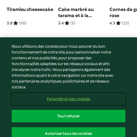
Tiramisu cheesecake
Cake marbré au
Cornes de ga
tarama et à la
rose
tapenade
3.8
(38)
3.4
(5)
4.3
(23)
Nous utilisons des cookies pour nous assurer du bon
fonctionnement de notre site, pour personnaliser notre
© Copyright 2026
contenu et nos publicités, pour proposer des
fonctionnalités adaptées sur les réseaux sociaux et afin
Conditions d'utilisation
d’analyser notre trafic. Nous partageons également des
Politique de confidentialité
informations quant à votre navigation sur notre site avec
Non-responsabilité
nos partenaires analytiques, publicitaires et de réseaux
sociaux.
Mentions légales
Cookies
Paramètres des cookies
Contenu du rapport
Résilier le contrat
Tout refuser
Déclaration d'accessibilité
français
Autoriser tous les cookies