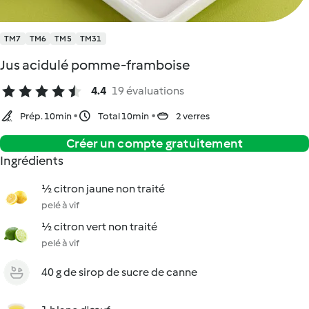
TM7
TM6
TM5
TM31
Jus acidulé pomme-framboise
4.4
19 évaluations
Prép. 10min
Total 10min
2 verres
Créer un compte gratuitement
Ingrédients
½ citron jaune non traité
pelé à vif
½ citron vert non traité
pelé à vif
40 g de sirop de sucre de canne