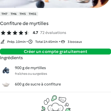
TM7
TM6
TM5
TM31
Confiture de myrtilles
4.7
72 évaluations
Prép. 10min
Total 1h 45min
3 bocaux
Créer un compte gratuitement
Ingrédients
900 g de myrtilles
fraîches ou surgelées
600 g de sucre à confiture