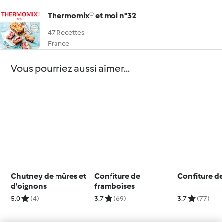
Thermomix® et moi n°32
47 Recettes
France
Vous pourriez aussi aimer...
Chutney de mûres et
Confiture de
Confiture de
d'oignons
framboises
5.0
(4)
3.7
(69)
3.7
(77)