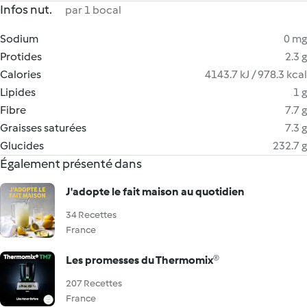
Infos nut.
par 1 bocal
Sodium
0 mg
Protides
2.3 g
Calories
4143.7 kJ / 978.3 kcal
Lipides
1 g
Fibre
7.7 g
Graisses saturées
7.3 g
Glucides
232.7 g
Également présenté dans
J'adopte le fait maison au quotidien
34 Recettes
France
Les promesses du Thermomix®
207 Recettes
France