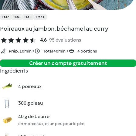
TM7
TM6
TM5
TM31
Poireaux au jambon, béchamel au curry
4.6
95 évaluations
Prép. 10min
Total 40min
4 portions
Créer un compte gratuitement
Ingrédients
4 poireaux
300 g d'eau
40 g de beurre
en morceaux, et un peu pour le plat