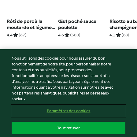
Rôti de porc à la
Œuf poché sauce
Risotto au ba
moutarde et légumes
poulette
champignon
d'automne
Paris
4.4
(67)
4.6
(380)
4.1
(68)
Nous utilisons des cookies pour nous assurer du bon
fonctionnement de notre site, pour personnaliser notre
© Copyright 2026
contenu et nos publicités, pour proposer des
fonctionnalités adaptées sur les réseaux sociaux et afin
Conditions d'utilisation
d’analyser notre trafic. Nous partageons également des
Politique de confidentialité
informations quant à votre navigation sur notre site avec
Non-responsabilité
nos partenaires analytiques, publicitaires et de réseaux
sociaux.
Mentions légales
Cookies
Paramètres des cookies
Contenu du rapport
Résilier le contrat
Tout refuser
Déclaration d'accessibilité