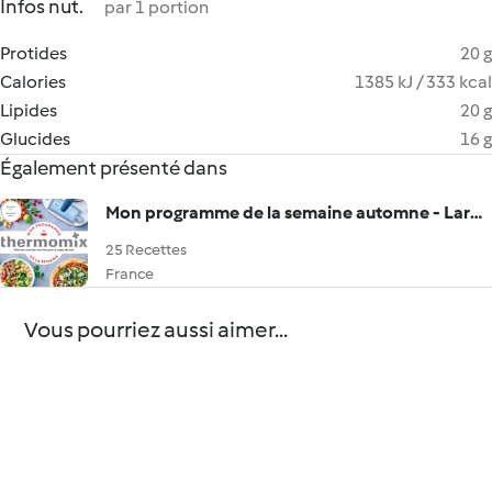
Infos nut.
par 1 portion
Protides
20 g
Calories
1385 kJ / 333 kcal
Lipides
20 g
Glucides
16 g
Également présenté dans
Mon programme de la semaine automne - Larousse
25 Recettes
France
Vous pourriez aussi aimer...