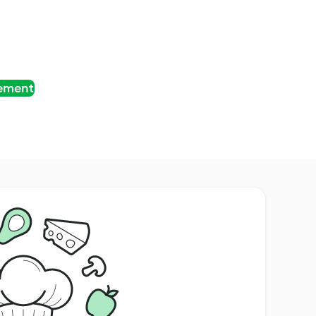
tement