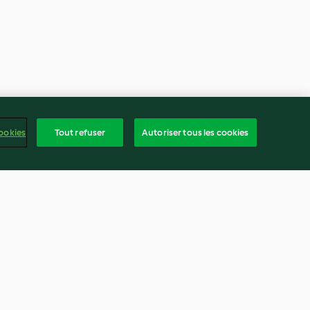
ookies
Tout refuser
Autoriser tous les cookies
 la moutarde et
Filet mignon à la provençale
3.9
(66)