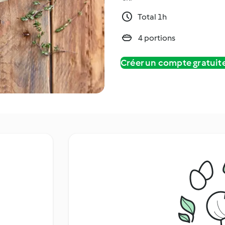
Total 1h
4 portions
Créer un compte gratui