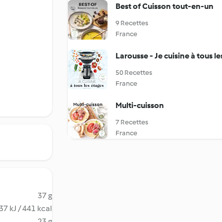
Best of Cuisson tout-en-un
9 Recettes
France
Larousse - Je cuisine à tous le
50 Recettes
France
Multi-cuisson
7 Recettes
France
37 g
37 kJ / 441 kcal
23 g