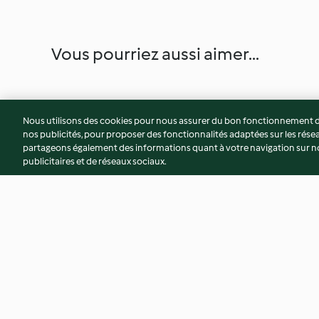
Vous pourriez aussi aimer...
Nous utilisons des cookies pour nous assurer du bon fonctionnement de
nos publicités, pour proposer des fonctionnalités adaptées sur les résea
partageons également des informations quant à votre navigation sur not
publicitaires et de réseaux sociaux.
Dinde à la crème, au bacon et
Rôti de porc à la m
au poireau
légumes d'automn
4.6
(425)
4.4
(67)