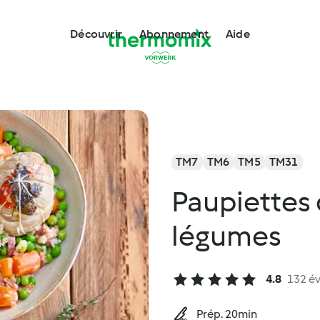
Découvrir
Abonnement
Aide
TM7
TM6
TM5
TM31
Paupiettes 
légumes
4.8
132 év
Prép. 20min