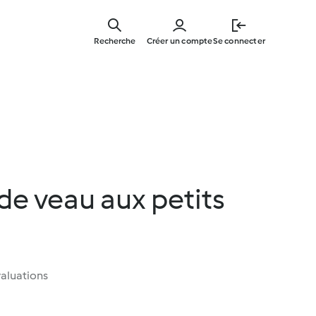
Skip
to
Recherche
Créer un compte
Se connecter
main
content
de veau aux petits
aluations