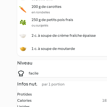
200 g de carottes
en rondelles
250 g de petits pois frais
ou surgelés
2 c. à soupe de crème fraîche épaisse
1 c. à soupe de moutarde
Niveau
facile
Infos nut.
par 1 portion
Protides
Calories
18
Lipides