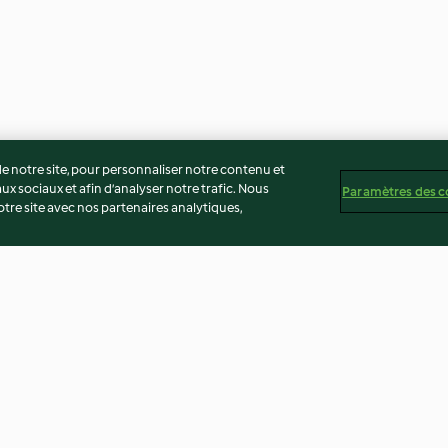
 notre site, pour personnaliser notre contenu et
ux sociaux et afin d’analyser notre trafic. Nous
Paramètres des c
re site avec nos partenaires analytiques,
outarde et
Rôti de porc, sauce au miel et
Sauté de porc à
e
carottes
panais
3.8
(35)
3.5
(16)