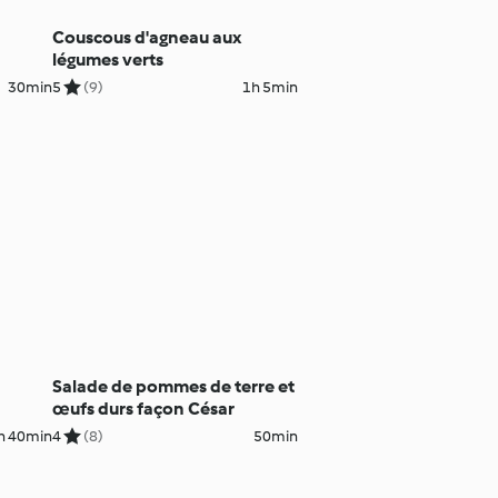
Couscous d'agneau aux
légumes verts
30min
5
(9)
1h 5min
Salade de pommes de terre et
œufs durs façon César
h 40min
4
(8)
50min