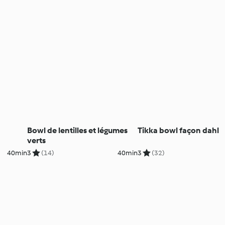
Bowl de lentilles et légumes
Tikka bowl façon dahl
verts
40min
3
(14)
40min
3
(32)