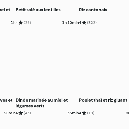
el et
Petit salé aux lentilles
Riz cantonais
1h
4
(26)
1h 10min
4
(322)
ives et
Dinde marinée au miel et
Poulet thaï et riz gluant
légumes verts
50min
4
(43)
35min
4
(18)
8