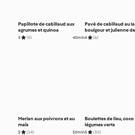
Papillote de cabillaud aux
Pavé de cabillaud au la
agrumes et quinoa
boulgour et julienne d
légumes
3
(5)
40min
4
(6)
Merlan aux poivrons et au
Boulettes de lieu, coco 
maïs
légumes verts
5
(14)
50min
5
(32)