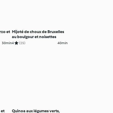
rzo et
Mijoté de choux de Bruxelles
au boulgour et noisettes
30min
4
(25)
40min
 et
Quinoa aux légumes verts,