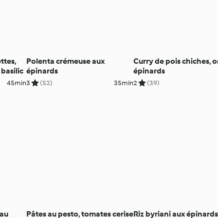
ttes,
Polenta crémeuse aux
Curry de pois chiches, o
basilic
épinards
épinards
45min
3
(52)
35min
2
(39)
 au
Pâtes au pesto, tomates cerise
Riz byriani aux épinards