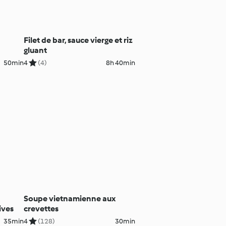
Filet de bar, sauce vierge et riz
gluant
50min
4
(4)
8h 40min
Soupe vietnamienne aux
ives
crevettes
35min
4
(128)
30min