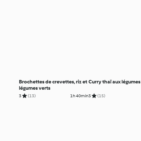
Brochettes de crevettes, riz et
Curry thaï aux légumes
légumes verts
3
(13)
1h 40min
3
(15)