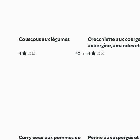
Couscous aux légumes
Orecchiette aux courge
aubergine, amandes et 
4
(31)
40min
4
(33)
Curry coco aux pommes de
Penne aux asperges et