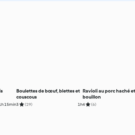
is
Boulettes de bœuf, blettes et
Ravioli au porc haché e
couscous
bouillon
1h 15min
3
(29)
1h
4
(6)