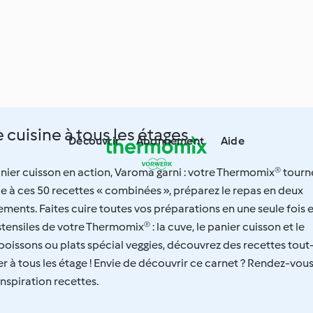
e cuisine à tous les étages
Découvrir
Abonnement
Aide
anier cuisson en action, Varoma garni : votre Thermomix® tourn
ce à ces 50 recettes « combinées », préparez le repas en deux
ments. Faites cuire toutes vos préparations en une seule fois 
ustensiles de votre Thermomix® : la cuve, le panier cuisson et le
poissons ou plats spécial veggies, découvrez des recettes tout
er à tous les étage ! Envie de découvrir ce carnet ? Rendez-vou
Inspiration recettes.