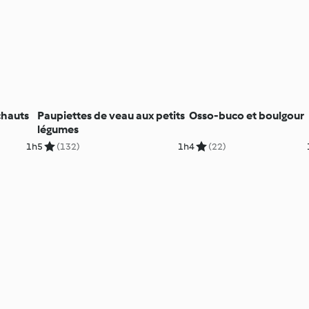
chauts
Paupiettes de veau aux petits
Osso-buco et boulgour
légumes
1h
5
(132)
1h
4
(22)