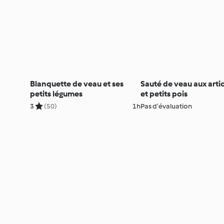
Blanquette de veau et ses
Sauté de veau aux arti
petits légumes
et petits pois
3
(50)
1h
Pas d’évaluation