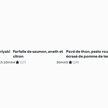
riyaki
Farfalle de saumon, aneth et
Pavé de thon, pesto rou
citron
écrasé de pomme de te
1h 10min
4
(17)
30min
5
(19)