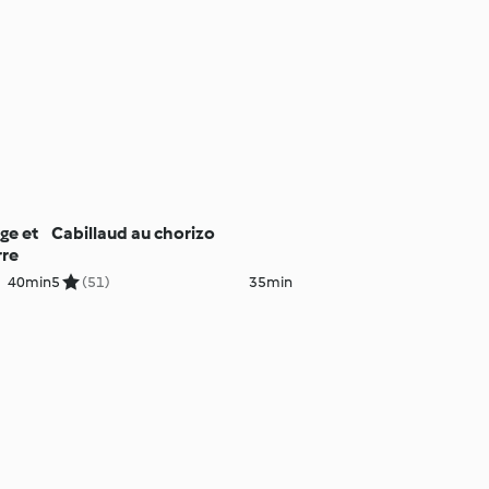
ge et
Cabillaud au chorizo
rre
40min
5
(51)
35min