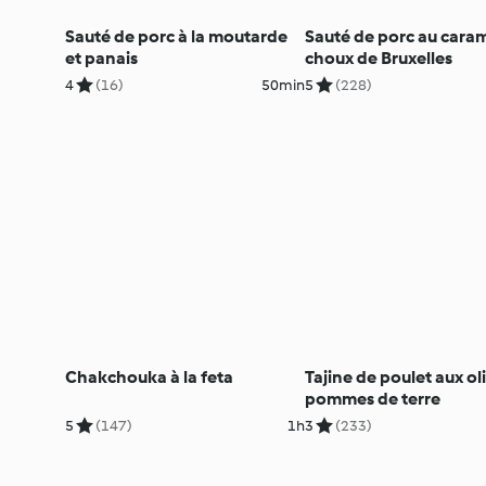
Sauté de porc à la moutarde
Sauté de porc au caram
et panais
choux de Bruxelles
4
(16)
50min
5
(228)
Chakchouka à la feta
Tajine de poulet aux ol
pommes de terre
5
(147)
1h
3
(233)