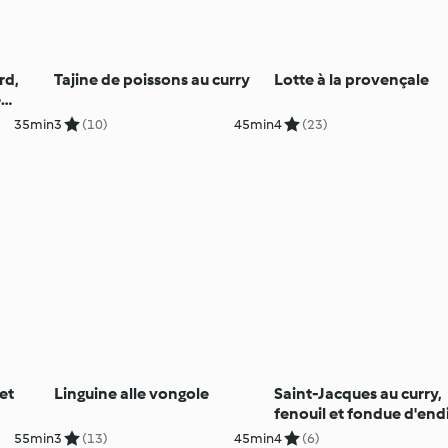
rd,
Tajine de poissons au curry
Lotte à la provençale
e
35min
3
(10)
45min
4
(23)
et
Linguine alle vongole
Saint-Jacques au curry,
fenouil et fondue d'end
55min
3
(13)
45min
4
(6)