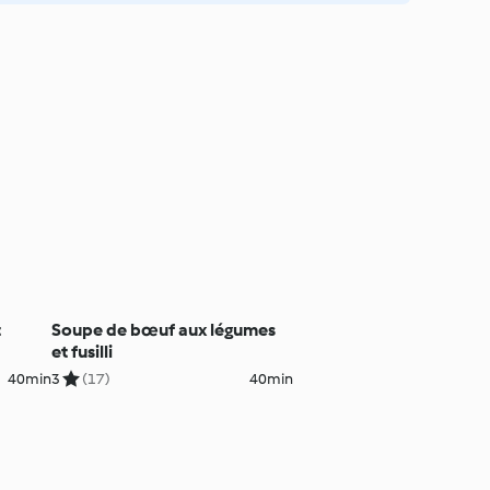
t
Soupe de bœuf aux légumes
et fusilli
40min
3
(17)
40min