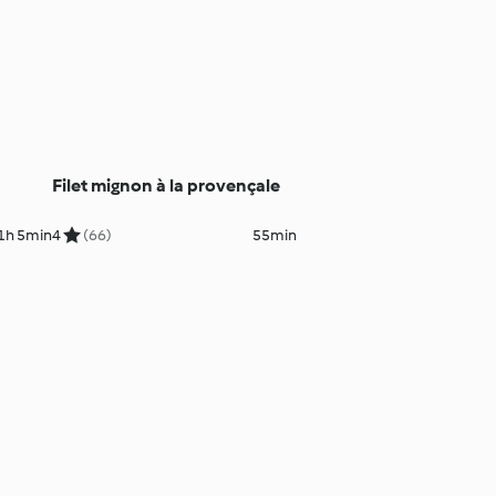
Filet mignon à la provençale
1h 5min
4
(66)
55min