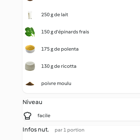
250 g de lait
150 g d'épinards frais
175 g de polenta
130 g de ricotta
poivre moulu
Niveau
facile
Infos nut.
par 1 portion