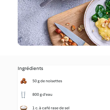
Ingrédients
50 g de noisettes
800 g d'eau
1 c. à café rase de sel