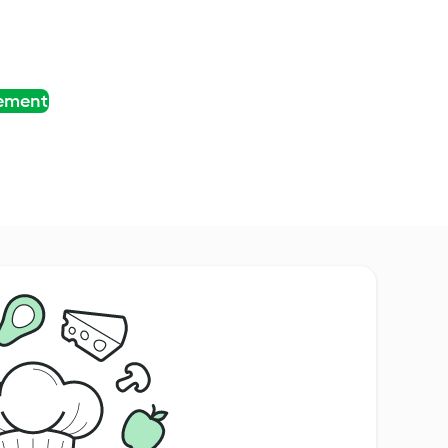
tement