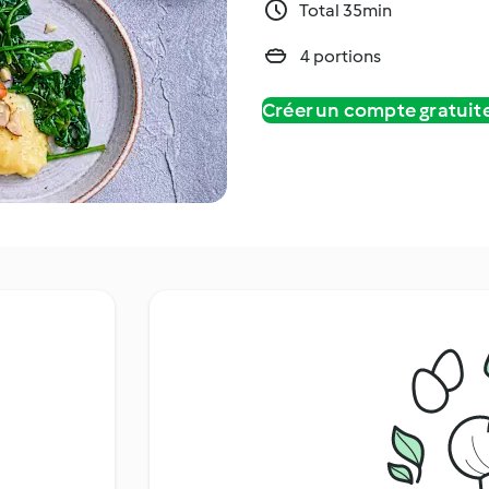
Total 35min
4 portions
Créer un compte gratui