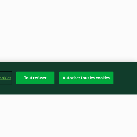
ookies
Tout refuser
Autoriser tous les cookies
 vertes et
Salade de chou rouge, carottes