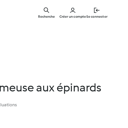
Skip
to
Recherche
Créer un compte
Se connecter
main
content
émeuse aux épinards
luations