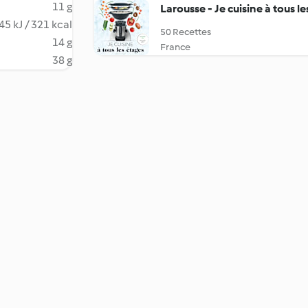
11 g
Larousse - Je cuisine à tous le
45 kJ / 321 kcal
50 Recettes
14 g
France
38 g