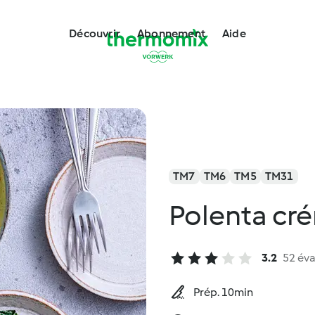
Découvrir
Abonnement
Aide
TM7
TM6
TM5
TM31
Polenta cr
3.2
52 éva
Prép. 10min