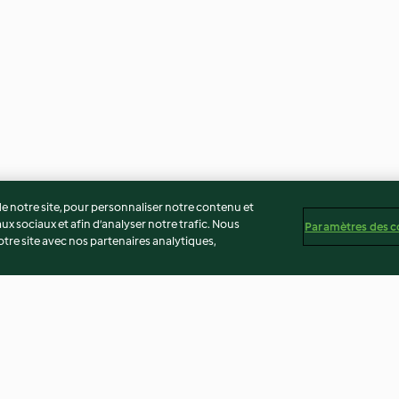
 notre site, pour personnaliser notre contenu et
ux sociaux et afin d’analyser notre trafic. Nous
Paramètres des c
re site avec nos partenaires analytiques,
ta crémeuse
Tikka bowl façon dahl
Dahl de lentilles