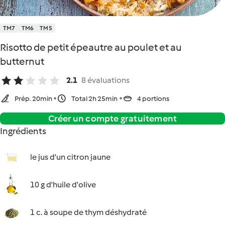
TM7
TM6
TM5
Risotto de petit épeautre au poulet et au
butternut
2.1
8 évaluations
Prép. 20min
Total 2h 25min
4 portions
Créer un compte gratuitement
Ingrédients
le jus d'un citron jaune
10 g d'huile d'olive
1 c. à soupe de thym déshydraté