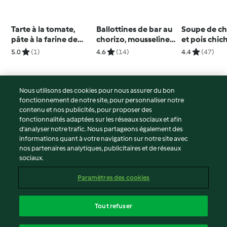
Tarte à la tomate,
Ballottines de bar au
Soupe de ch
pâte à la farine de
chorizo, mousseline
et pois chich
pois chiches
de chou-fleur
5.0
(1)
4.6
(14)
4.4
(47)
Nous utilisons des cookies pour nous assurer du bon
fonctionnement de notre site, pour personnaliser notre
© Copyright 2026
contenu et nos publicités, pour proposer des
fonctionnalités adaptées sur les réseaux sociaux et afin
Conditions d'utilisation
d’analyser notre trafic. Nous partageons également des
Politique de confidentialité
informations quant à votre navigation sur notre site avec
Non-responsabilité
nos partenaires analytiques, publicitaires et de réseaux
sociaux.
Mentions légales
Cookies
Paramètres des cookies
Contenu du rapport
Résilier le contrat
Tout refuser
Déclaration d'accessibilité