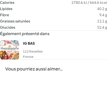
Calories
2780.6 kJ / 664.6 kcal
Lipides
40.2 g
Fibre
9.4 g
Graisses saturées
12.1 g
Glucides
52.4 g
Également présenté dans
IG BAS
112 Recettes
France
Vous pourriez aussi aimer...