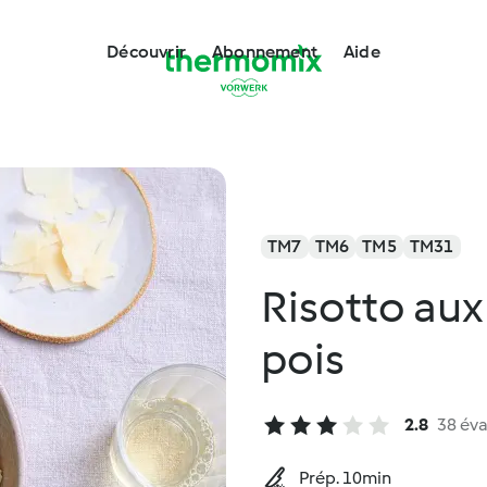
Découvrir
Abonnement
Aide
TM7
TM6
TM5
TM31
Risotto aux
pois
2.8
38 éva
Prép. 10min