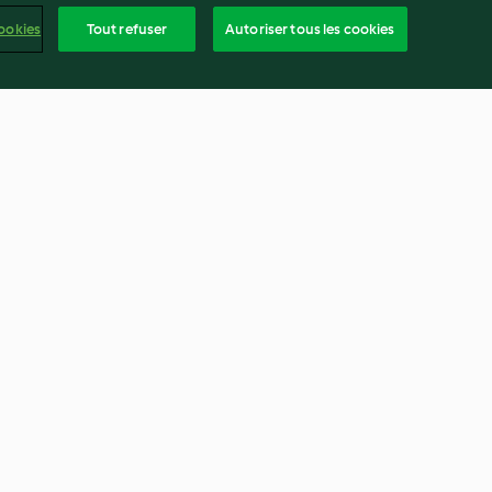
ookies
Tout refuser
Autoriser tous les cookies
houx,
Salade de chou rouge,
ange et au
boulgour et œuf dur
4.2
(66)
frança
ntenu du rapport
Résilier le contrat