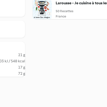
Larousse - Je cuisine à tous le
50 Recettes
France
21 g
03 kJ / 548 kcal
17 g
72 g