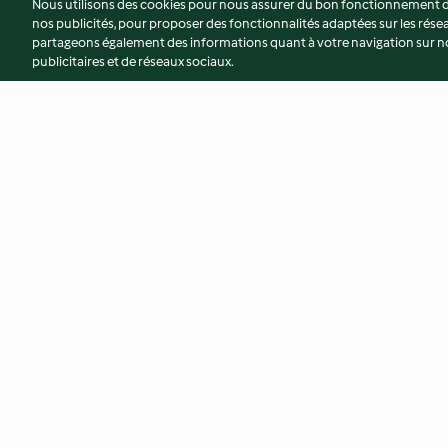
Nous utilisons des cookies pour nous assurer du bon fonctionnement de
nos publicités, pour proposer des fonctionnalités adaptées sur les résea
partageons également des informations quant à votre navigation sur not
publicitaires et de réseaux sociaux.
Ballottines de bar au chorizo,
Steaks, purée de pa
mousseline de chou-fleur
carottes, oignons 
et lamelles de pana
4.6
(14)
5.0
(38)
croustillantes
© Copyright 2026
Conditions d'utilisation
Politique de confidentiali