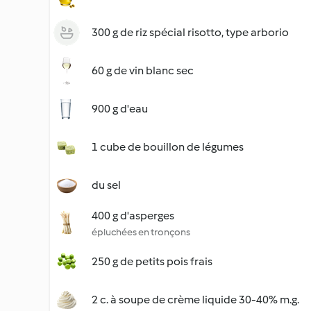
300 g de riz spécial risotto, type arborio
60 g de vin blanc sec
900 g d'eau
1 cube de bouillon de légumes
du sel
400 g d'asperges
épluchées en tronçons
250 g de petits pois frais
2 c. à soupe de crème liquide 30-40% m.g.