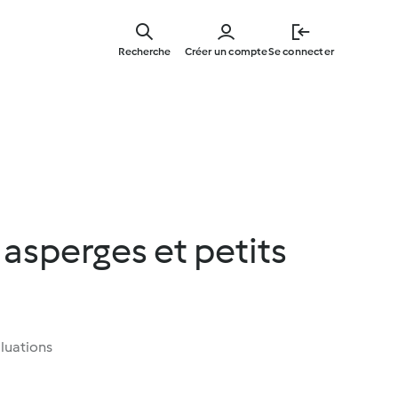
Skip
to
Recherche
Créer un compte
Se connecter
main
content
 asperges et petits
luations