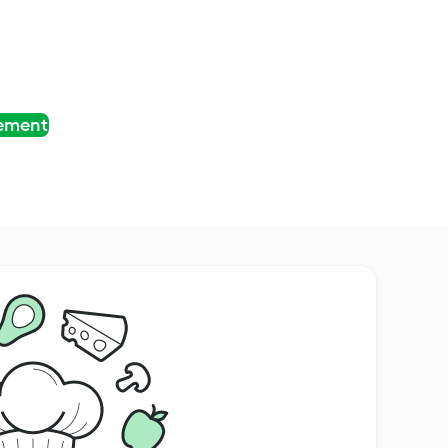
tement