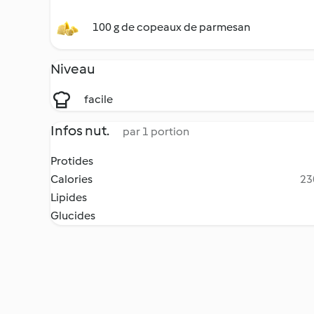
100 g de copeaux de parmesan
Niveau
facile
Infos nut.
par 1 portion
Protides
Calories
23
Lipides
Glucides