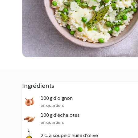
Ingrédients
100 g d'oignon
en quartiers
100 g d'échalotes
en quartiers
2 c. à soupe d'huile d'olive