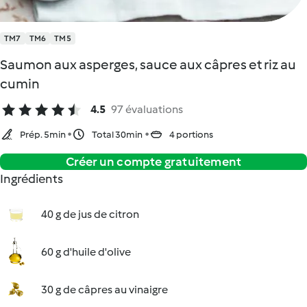
TM7
TM6
TM5
Saumon aux asperges, sauce aux câpres et riz au
cumin
4.5
97 évaluations
Prép. 5min
Total 30min
4 portions
Créer un compte gratuitement
Ingrédients
40 g de jus de citron
60 g d'huile d'olive
30 g de câpres au vinaigre