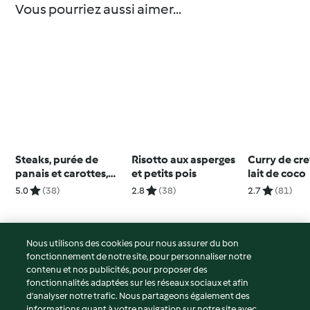
Vous pourriez aussi aimer...
Steaks, purée de
Risotto aux asperges
Curry de cre
panais et carottes,
et petits pois
lait de coco
oignons caramélisés
5.0
(38)
2.8
(38)
2.7
(81)
et lamelles de panais
croustillantes
Nous utilisons des cookies pour nous assurer du bon
fonctionnement de notre site, pour personnaliser notre
© Copyright 2026
contenu et nos publicités, pour proposer des
fonctionnalités adaptées sur les réseaux sociaux et afin
Conditions d'utilisation
d’analyser notre trafic. Nous partageons également des
Politique de confidentialité
informations quant à votre navigation sur notre site avec