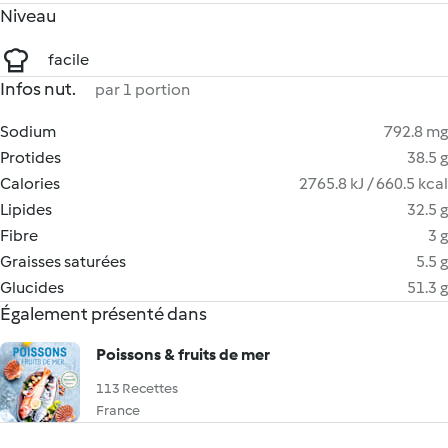
Niveau
facile
Infos nut.
par 1 portion
Sodium
792.8 mg
Protides
38.5 g
Calories
2765.8 kJ / 660.5 kcal
Lipides
32.5 g
Fibre
3 g
Graisses saturées
5.5 g
Glucides
51.3 g
Également présenté dans
Poissons & fruits de mer
113 Recettes
France