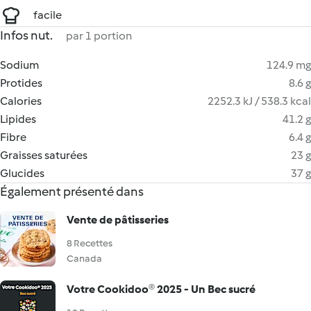
facile
Infos nut.
par 1 portion
Sodium
124.9 mg
Protides
8.6 g
Calories
2252.3 kJ / 538.3 kcal
Lipides
41.2 g
Fibre
6.4 g
Graisses saturées
23 g
Glucides
37 g
Également présenté dans
Vente de pâtisseries
8 Recettes
Canada
Votre Cookidoo® 2025 - Un Bec sucré