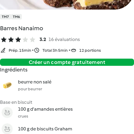
TM7
TM6
Barres Nanaimo
3.2
16 évaluations
Prép. 15min
Total 3h 5min
12 portions
Créer un compte gratuitement
Ingrédients
beurre non salé
pour beurrer
Base en biscuit
100 g d'amandes entières
crues
100 g de biscuits Graham