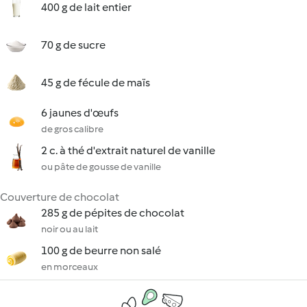
400 g de lait entier
70 g de sucre
45 g de fécule de maïs
6 jaunes d'œufs
de gros calibre
2 c. à thé d'extrait naturel de vanille
ou pâte de gousse de vanille
Couverture de chocolat
285 g de pépites de chocolat
noir ou au lait
100 g de beurre non salé
en morceaux