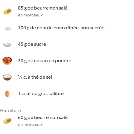
85 g de beurre non salé
en morceaux
100 g de noix de coco râpée, non sucrée
45 g de sucre
30 g de cacao en poudre
¼ c. à thé de sel
1 œuf de gros calibre
Garniture
60 g de beurre non salé
en morceaux