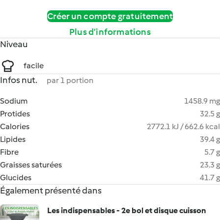
Créer un compte gratuitement
Plus d’informations
Niveau
facile
Infos nut.
par 1 portion
Sodium
1458.9 mg
Protides
32.5 g
Calories
2772.1 kJ / 662.6 kcal
Lipides
39.4 g
Fibre
5.7 g
Graisses saturées
23.3 g
Glucides
41.7 g
Également présenté dans
Les indispensables - 2e bol et disque cuisson