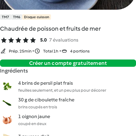
TM7
TM6
Disque cuisson
Chaudrée de poisson et fruits de mer
5.0
7 évaluations
Prép. 25min
Total 1h
4 portions
Créer un compte gratuitement
Ingrédients
4 brins de persil plat frais
feuilles seulement, et un peu plus pour décorer
30 g de ciboulette fraîche
brins coupés en trois
1 oignon jaune
coupé en deux