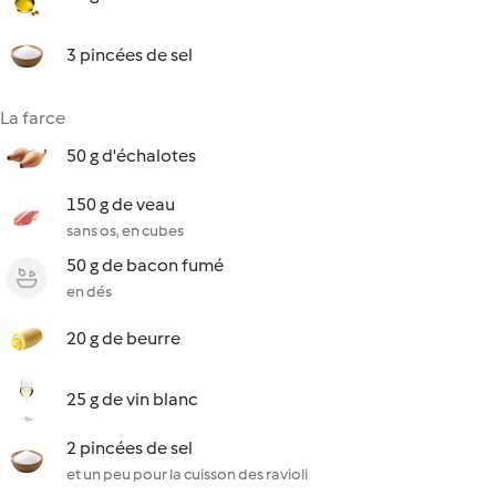
3 pincées de sel
La farce
50 g d'échalotes
150 g de veau
sans os, en cubes
50 g de bacon fumé
en dés
20 g de beurre
25 g de vin blanc
2 pincées de sel
et un peu pour la cuisson des ravioli