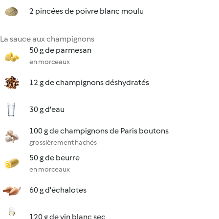
2 pincées de poivre blanc moulu
La sauce aux champignons
50 g de parmesan
en morceaux
12 g de champignons déshydratés
30 g d'eau
100 g de champignons de Paris boutons
grossièrement hachés
50 g de beurre
en morceaux
60 g d'échalotes
120 g de vin blanc sec