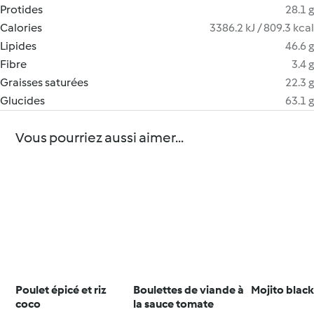
Protides
28.1 g
Calories
3386.2 kJ / 809.3 kcal
Lipides
46.6 g
Fibre
3.4 g
Graisses saturées
22.3 g
Glucides
63.1 g
Vous pourriez aussi aimer...
Poulet épicé et riz
Boulettes de viande à
Mojito black
coco
la sauce tomate