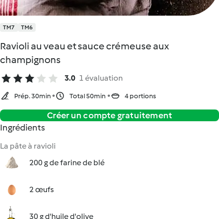
TM7
TM6
Ravioli au veau et sauce crémeuse aux
champignons
3.0
1 évaluation
Prép. 30min
Total 50min
4 portions
Créer un compte gratuitement
Ingrédients
La pâte à ravioli
200 g de farine de blé
2 œufs
30 g d'huile d'olive