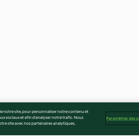
 notre site, pour personnaliser notre contenu et
ux sociaux et afin d’analyser notre trafic. Nous
Paramètres des c
re site avec nos partenaires analytiques,