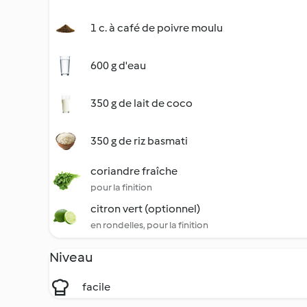
1 c. à café de poivre moulu
600 g d'eau
350 g de lait de coco
350 g de riz basmati
coriandre fraîche
pour la finition
citron vert (optionnel)
en rondelles, pour la finition
Niveau
facile