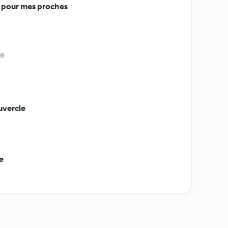
le pour mes proches
x®
uvercle
e