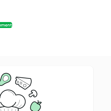
tement