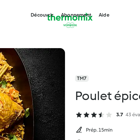
Découvrir
Abonnement
Aide
TM7
Poulet épic
3.7
43 éva
Prép. 15min