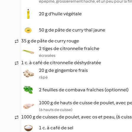
épépiné, grossièrement haché, et un peu pour la fin
20 g d'huile végétale
50 g de pâte de curry thaï jaune
35 g de pâte de curry rouge
2 tiges de citronnelle fraîche
écrasées
1 c. à café de citronnelle déshydratée
20 g de gingembre frais
râpé
2 feuilles de combava fraîches (optionnel)
1000 g de hauts de cuisse de poulet, avec p
(6 hauts de cuisse)
1000 g de cuisses de poulet, avec os et peau, (6 cuiss
1 c. à café de sel