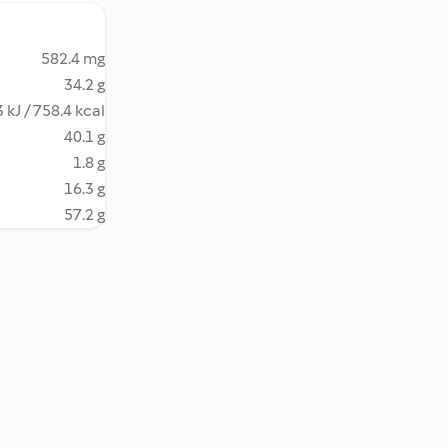
582.4 mg
34.2 g
 kJ / 758.4 kcal
40.1 g
1.8 g
16.3 g
57.2 g