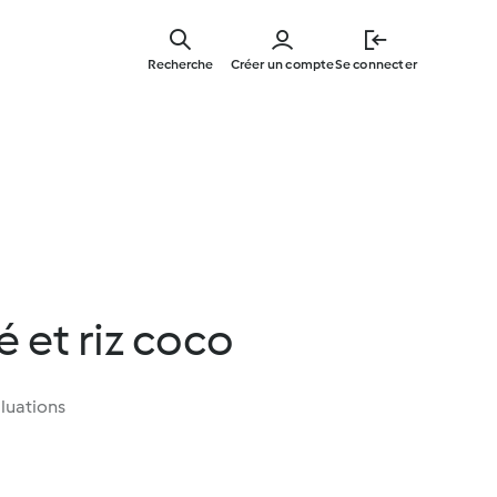
Skip
to
Recherche
Créer un compte
Se connecter
main
content
é et riz coco
luations