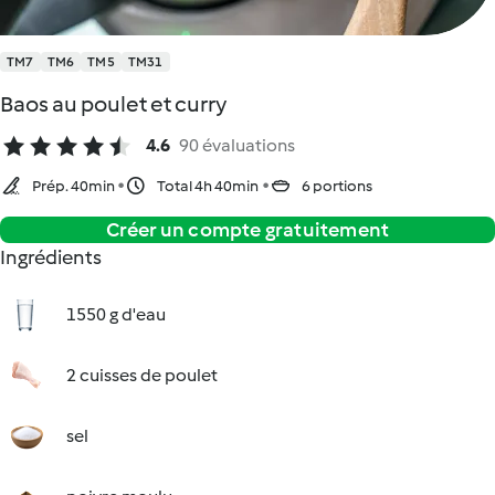
TM7
TM6
TM5
TM31
Baos au poulet et curry
4.6
90 évaluations
Prép. 40min
Total 4h 40min
6 portions
Créer un compte gratuitement
Ingrédients
1550 g d'eau
2 cuisses de poulet
sel