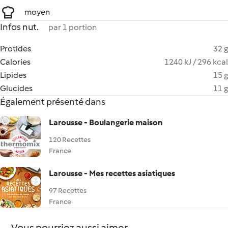
moyen
Infos nut.
par 1 portion
Protides
32 g
Calories
1240 kJ / 296 kcal
Lipides
15 g
Glucides
11 g
Également présenté dans
Larousse - Boulangerie maison
120 Recettes
France
Larousse - Mes recettes asiatiques
97 Recettes
France
Vous pourriez aussi aimer...