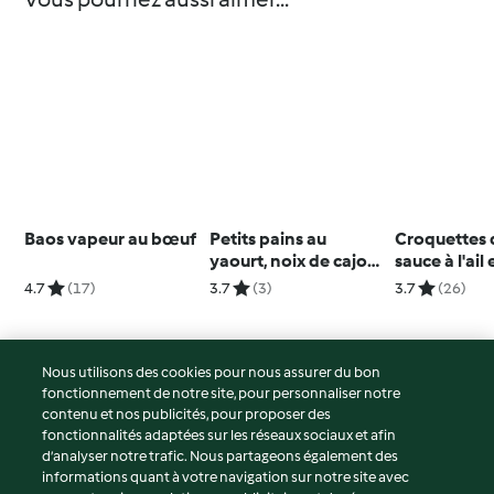
Baos vapeur au bœuf
Petits pains au
Croquettes 
yaourt, noix de cajou
sauce à l'ail 
et muesli
fines herbe
4.7
(17)
3.7
(3)
3.7
(26)
Nous utilisons des cookies pour nous assurer du bon
fonctionnement de notre site, pour personnaliser notre
© Copyright 2026
contenu et nos publicités, pour proposer des
fonctionnalités adaptées sur les réseaux sociaux et afin
Conditions d'utilisation
d’analyser notre trafic. Nous partageons également des
Politique de confidentialité
informations quant à votre navigation sur notre site avec