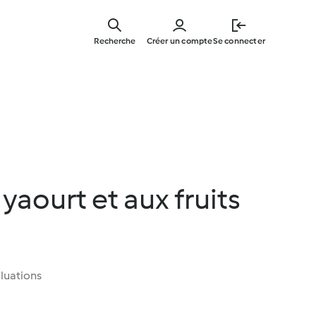
Skip
to
Recherche
Créer un compte
Se connecter
main
content
yaourt et aux fruits
luations