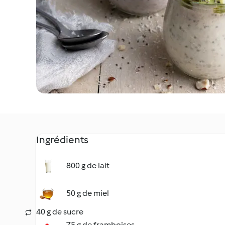
Ingrédients
800 g de lait
50 g de miel
40 g de sucre
75 g de framboises