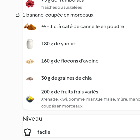
fraîches ou surgelées
1 banane, coupée en morceaux
½ - 1 c. à café de cannelle en poudre
180 g de yaourt
160 g de flocons d'avoine
30 g de graines de chia
200 g de fruits frais variés
grenade, kiwi, pomme, mangue, fraise, mûre, mandari
coupés en morceaux
Niveau
facile