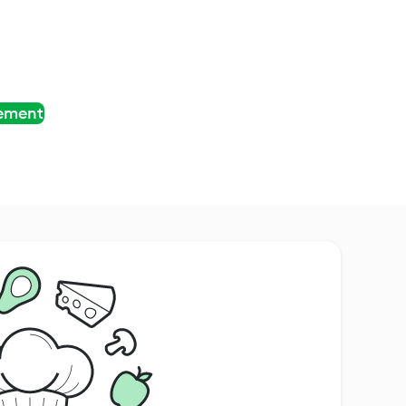
tement