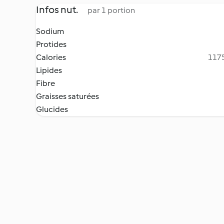
Infos nut.
par 1 portion
Sodium
Protides
Calories
1175
Lipides
Fibre
Graisses saturées
Glucides