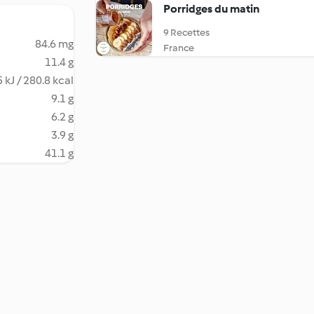
Porridges du matin
9 Recettes
84.6 mg
France
11.4 g
 kJ / 280.8 kcal
9.1 g
6.2 g
3.9 g
41.1 g