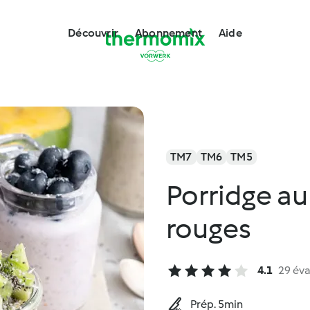
Découvrir
Abonnement
Aide
TM7
TM6
TM5
Porridge au 
rouges
4.1
29 éva
Prép. 5min