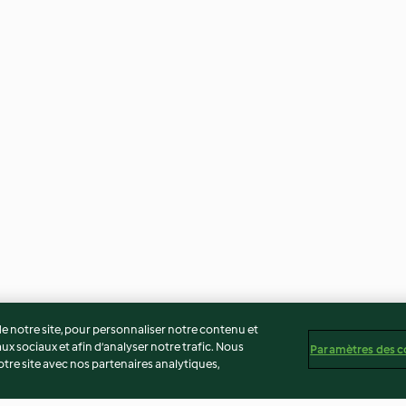
 notre site, pour personnaliser notre contenu et
ux sociaux et afin d’analyser notre trafic. Nous
Paramètres des c
re site avec nos partenaires analytiques,