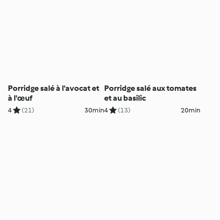
Porridge salé à l'avocat et
Porridge salé aux tomates
à l'œuf
et au basilic
4
(21)
30min
4
(13)
20min