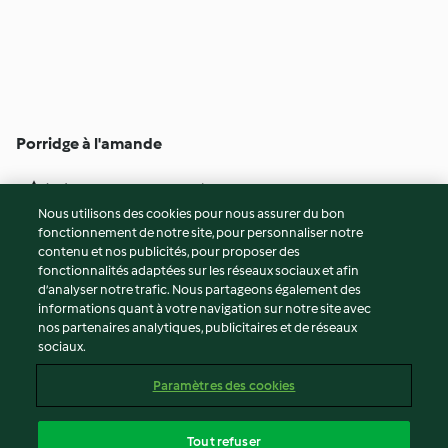
Porridge à l'amande
4
(85)
10min
Nous utilisons des cookies pour nous assurer du bon
fonctionnement de notre site, pour personnaliser notre
© Copyright 2026
contenu et nos publicités, pour proposer des
fonctionnalités adaptées sur les réseaux sociaux et afin
Conditions d'utilisation
d’analyser notre trafic. Nous partageons également des
Politique de confidentialité
informations quant à votre navigation sur notre site avec
Non-responsabilité
nos partenaires analytiques, publicitaires et de réseaux
sociaux.
Mentions légales
Cookies
Paramètres des cookies
Contenu du rapport
Résilier le contrat
Tout refuser