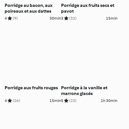
Porridge au bacon, aux
Porridge aux fruits secs et
poireaux et aux dattes
pavot
4
(9)
30min
3
(32)
15min
Porridge aux fruits rouges
Porridge à la vanille et
marrons glacés
4
(26)
15min
5
(23)
1h 30min