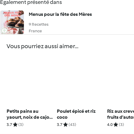
Également présenté dans
Menus pour la fête des Mères
9 Recettes
France
Vous pourriez aussi aimer...
Petits pains au
Poulet épicé et riz
Riz aux crev
yaourt, noix de cajou
coco
fruits d'aut
et muesli
3.7
(3)
3.7
(43)
4.0
(3)