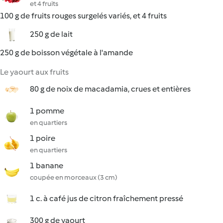
et 4 fruits
100 g de fruits rouges surgelés variés, et 4 fruits
250 g de lait
250 g de boisson végétale à l'amande
Le yaourt aux fruits
80 g de noix de macadamia, crues et entières
1 pomme
en quartiers
1 poire
en quartiers
1 banane
coupée en morceaux (3 cm)
1 c. à café jus de citron fraîchement pressé
300 g de yaourt