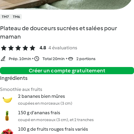
TM7
TM6
Plateau de douceurs sucrées et salées pour
maman
4.8
4 évaluations
Prép. 10min
Total 20min
2 portions
Créer un compte gratuitement
Ingrédients
Smoothie aux fruits
2 bananes bien mûres
coupées en morceaux (3 cm)
150 g d'ananas frais
coupé en morceaux (3 cm), et 2 tranches
100 g de fruits rouges frais variés