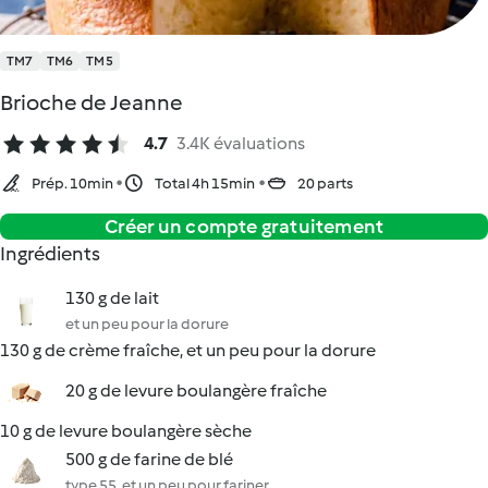
TM7
TM6
TM5
Brioche de Jeanne
4.7
3.4K évaluations
Prép. 10min
Total 4h 15min
20 parts
Créer un compte gratuitement
Ingrédients
130 g de lait
et un peu pour la dorure
130 g de crème fraîche, et un peu pour la dorure
20 g de levure boulangère fraîche
10 g de levure boulangère sèche
500 g de farine de blé
type 55, et un peu pour fariner