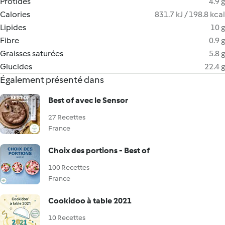
Protides
4.9 g
Calories
831.7 kJ / 198.8 kcal
Lipides
10 g
Fibre
0.9 g
Graisses saturées
5.8 g
Glucides
22.4 g
Également présenté dans
Best of avec le Sensor
27 Recettes
France
Choix des portions - Best of
100 Recettes
France
Cookidoo à table 2021
10 Recettes