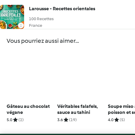
Larousse - Recettes orientales
100 Recettes
France
Vous pourriez aussi aimer...
Gâteau au chocolat
Véritables falafels,
Soupe miso
végane
sauce au tahini
poisson et 
5.0
(2)
3.6
(19)
4.0
(5)