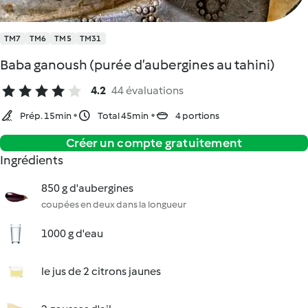
TM7
TM6
TM5
TM31
Baba ganoush (purée d’aubergines au tahini)
4.2
44 évaluations
Prép. 15min
Total 45min
4 portions
Créer un compte gratuitement
Ingrédients
850 g d'aubergines
coupées en deux dans la longueur
1000 g d'eau
le jus de 2 citrons jaunes