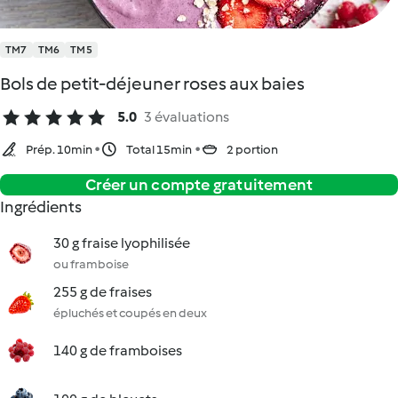
TM7
TM6
TM5
Bols de petit-déjeuner roses aux baies
5.0
3 évaluations
Prép. 10min
Total 15min
2 portion
Créer un compte gratuitement
Ingrédients
30 g fraise lyophilisée
ou framboise
255 g de fraises
épluchés et coupés en deux
140 g de framboises