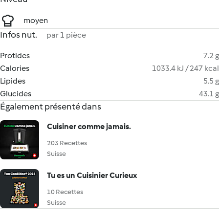
moyen
Infos nut.
par 1 pièce
Protides
7.2 g
Calories
1033.4 kJ / 247 kcal
Lipides
5.5 g
Glucides
43.1 g
Également présenté dans
Cuisiner comme jamais.
203 Recettes
Suisse
Tu es un Cuisinier Curieux
10 Recettes
Suisse