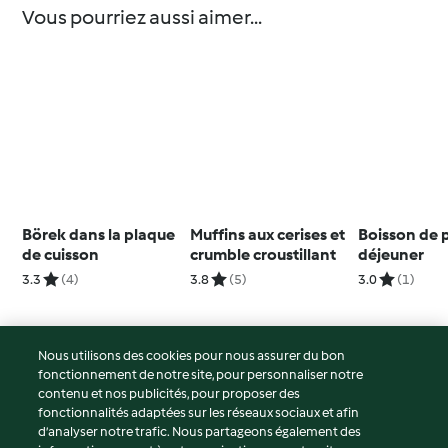
Vous pourriez aussi aimer...
Börek dans la plaque
Muffins aux cerises et
Boisson de p
de cuisson
crumble croustillant
déjeuner
3.3
(4)
3.8
(5)
3.0
(1)
Nous utilisons des cookies pour nous assurer du bon
fonctionnement de notre site, pour personnaliser notre
© Copyright 2026
contenu et nos publicités, pour proposer des
fonctionnalités adaptées sur les réseaux sociaux et afin
Conditions d'utilisation
d’analyser notre trafic. Nous partageons également des
Politique de confidentialité