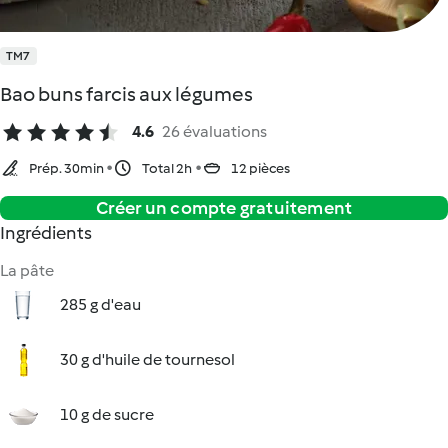
TM7
Bao buns farcis aux légumes
4.6
26 évaluations
Prép. 30min
Total 2h
12 pièces
Créer un compte gratuitement
Ingrédients
La pâte
285 g d'eau
30 g d'huile de tournesol
10 g de sucre