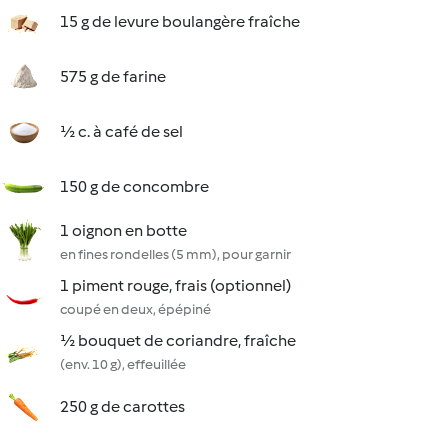
15 g de levure boulangère fraîche
575 g de farine
½ c. à café de sel
150 g de concombre
1 oignon en botte
en fines rondelles (5 mm), pour garnir
1 piment rouge, frais (optionnel)
coupé en deux, épépiné
½ bouquet de coriandre, fraîche
(env. 10 g), effeuillée
250 g de carottes