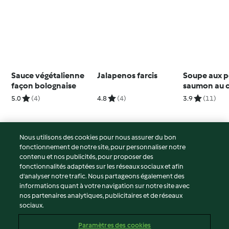
Sauce végétalienne
Jalapenos farcis
Soupe aux pe
façon bolognaise
saumon au c
brocolis et 
5.0
(4)
4.8
(4)
3.9
(11)
Nous utilisons des cookies pour nous assurer du bon
fonctionnement de notre site, pour personnaliser notre
© Copyright 2026
contenu et nos publicités, pour proposer des
fonctionnalités adaptées sur les réseaux sociaux et afin
Conditions d'utilisation
d’analyser notre trafic. Nous partageons également des
Politique de confidentialité
informations quant à votre navigation sur notre site avec
Non-responsabilité
nos partenaires analytiques, publicitaires et de réseaux
sociaux.
Mentions légales
Cookies
Paramètres des cookies