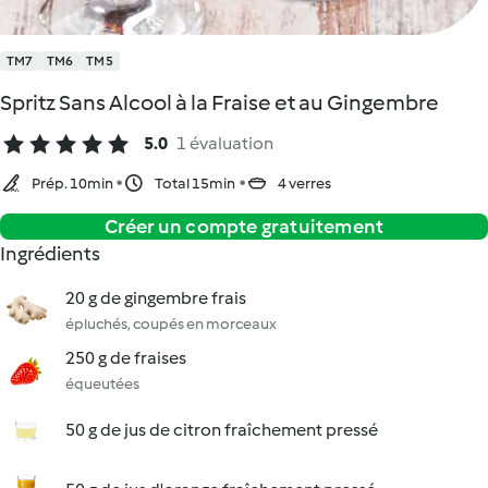
TM7
TM6
TM5
Spritz Sans Alcool à la Fraise et au Gingembre
5.0
1 évaluation
Prép. 10min
Total 15min
4 verres
Créer un compte gratuitement
Ingrédients
20 g de gingembre frais
épluchés, coupés en morceaux
250 g de fraises
équeutées
50 g de jus de citron fraîchement pressé