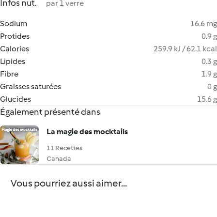
Infos nut.
par 1 verre
Sodium
16.6 mg
Protides
0.9 g
Calories
259.9 kJ / 62.1 kcal
Lipides
0.3 g
Fibre
1.9 g
Graisses saturées
0 g
Glucides
15.6 g
Également présenté dans
La magie des mocktails
11 Recettes
Canada
Vous pourriez aussi aimer...