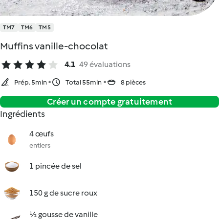
TM7
TM6
TM5
Muffins vanille-chocolat
4.1
49 évaluations
Prép. 5min
Total 55min
8 pièces
Créer un compte gratuitement
Ingrédients
4 œufs
entiers
1 pincée de sel
150 g de sucre roux
½ gousse de vanille