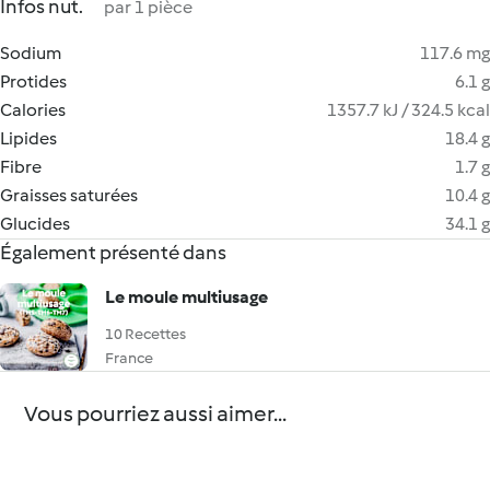
Infos nut.
par 1 pièce
Sodium
117.6 mg
Protides
6.1 g
Calories
1357.7 kJ / 324.5 kcal
Lipides
18.4 g
Fibre
1.7 g
Graisses saturées
10.4 g
Glucides
34.1 g
Également présenté dans
Le moule multiusage
10 Recettes
France
Vous pourriez aussi aimer...