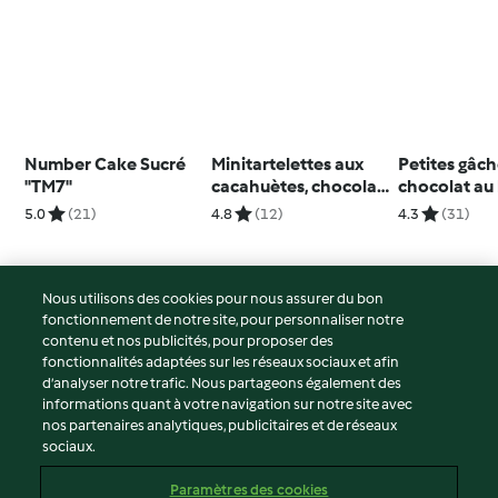
Number Cake Sucré
Minitartelettes aux
Petites gâch
"TM7"
cacahuètes, chocolat
chocolat au 
et caramel
5.0
(21)
4.8
(12)
4.3
(31)
Nous utilisons des cookies pour nous assurer du bon
fonctionnement de notre site, pour personnaliser notre
© Copyright 2026
contenu et nos publicités, pour proposer des
fonctionnalités adaptées sur les réseaux sociaux et afin
Conditions d'utilisation
d’analyser notre trafic. Nous partageons également des
Politique de confidentialité
informations quant à votre navigation sur notre site avec
Non-responsabilité
nos partenaires analytiques, publicitaires et de réseaux
sociaux.
Mentions légales
Cookies
Paramètres des cookies