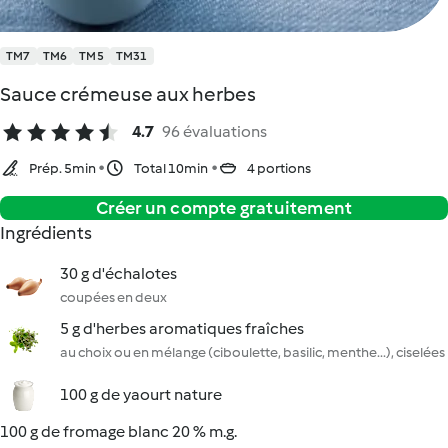
TM7
TM6
TM5
TM31
Sauce crémeuse aux herbes
4.7
96 évaluations
Prép. 5min
Total 10min
4 portions
Créer un compte gratuitement
Ingrédients
30 g d'échalotes
coupées en deux
5 g d'herbes aromatiques fraîches
au choix ou en mélange (ciboulette, basilic, menthe...), ciselées
100 g de yaourt nature
100 g de fromage blanc 20 % m.g.