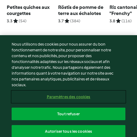
Petites quiches aux
Röstis de pomme de
Riz cantona
courgettes
terre aux échalotes
"Frenchy"
3.3
(54)
3.7
(384)
3.8
(116)
Nous utilisons des cookies pour nous assurer du bon
fonctionnement de notre site, pour personnaliser notre
© Copyright 2026
contenu et nos publicités, pour proposer des
fonctionnalités adaptées sur les réseaux sociaux et afin
Conditions d'utilisation
d’analyser notre trafic. Nous partageons également des
Politique de confidentialité
informations quant à votre navigation sur notre site avec
Non-responsabilité
nos partenaires analytiques, publicitaires et de réseaux
sociaux.
Mentions légales
Cookies
Paramètres des cookies
Contenu du rapport
Résilier le contrat
Tout refuser
Déclaration d'accessibilité
français
Autoriser tous les cookies