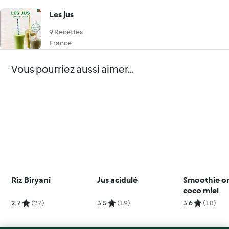
Les jus
9 Recettes
France
Vous pourriez aussi aimer...
Riz Biryani
Jus acidulé
Smoothie o
coco miel
2.7
(27)
3.5
(19)
3.6
(18)