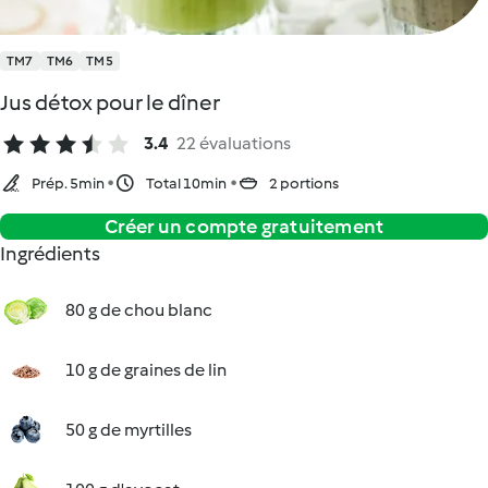
TM7
TM6
TM5
Jus détox pour le dîner
3.4
22 évaluations
Prép. 5min
Total 10min
2 portions
Créer un compte gratuitement
Ingrédients
80 g de chou blanc
10 g de graines de lin
50 g de myrtilles