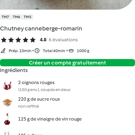
TM7
TM6
TM5
Chutney canneberge-romarin
4.8
6 évaluations
Prép. 10min
Total 40min
1000 g
Créer un compte gratuitement
Ingrédients
2 oignons rouges
(150 g env.), coupés en deux
220 g de sucre roux
non raffiné
125 g de vinaigre de vin rouge