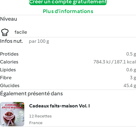
Créer un compte gratuitement
Plus d’informations
Niveau
facile
Infos nut.
par 100 g
Protides
0.5 g
Calories
784.3 kJ / 187.1 kcal
Lipides
0.6 g
Fibre
3 g
Glucides
45.4 g
Également présenté dans
Cadeaux faits-maison Vol. I
12 Recettes
France