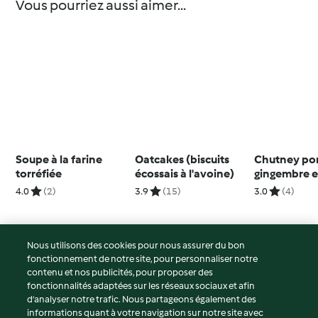
Vous pourriez aussi aimer...
Soupe à la farine
Oatcakes (biscuits
Chutney p
torréfiée
écossais à l'avoine)
gingembre e
de mangue 
4.0
(2)
3.9
(15)
3.0
(4)
Nous utilisons des cookies pour nous assurer du bon
fonctionnement de notre site, pour personnaliser notre
© Copyright 2026
contenu et nos publicités, pour proposer des
fonctionnalités adaptées sur les réseaux sociaux et afin
Conditions d'utilisation
d’analyser notre trafic. Nous partageons également des
Politique de confidentialité
informations quant à votre navigation sur notre site avec