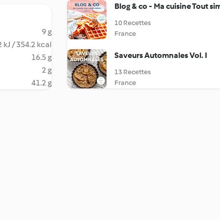
Blog & co - Ma cuisine Tout si
10 Recettes
9 g
France
 kJ / 354.2 kcal
Saveurs Automnales Vol. I
16.5 g
2 g
13 Recettes
41.2 g
France