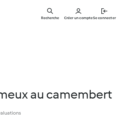
Skip
to
Recherche
Créer un compte
Se connecter
main
content
émeux au camembert
aluations