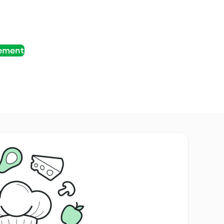
tement