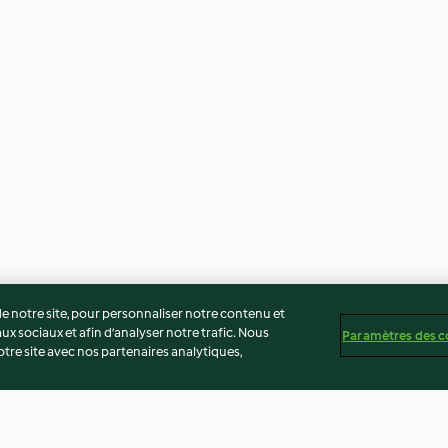
 notre site, pour personnaliser notre contenu et
ux sociaux et afin d’analyser notre trafic. Nous
Paramètres des c
re site avec nos partenaires analytiques,