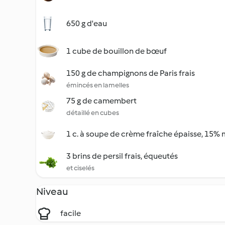
650 g d'eau
1 cube de bouillon de bœuf
150 g de champignons de Paris frais
émincés en lamelles
75 g de camembert
détaillé en cubes
1 c. à soupe de crème fraîche épaisse, 15% m
3 brins de persil frais, équeutés
et ciselés
Niveau
facile