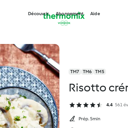
Découvrir
Abonnement
Aide
TM7
TM6
TM5
Risotto cr
4.4
561 év
Prép. 5min